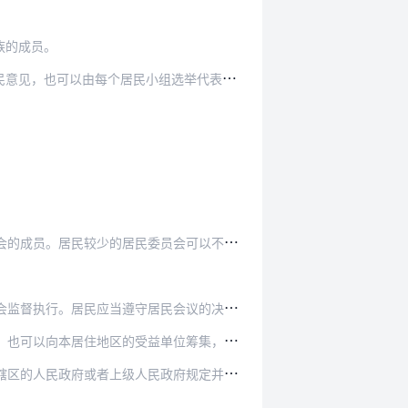
族的成员。
小组选举代表二至三人选举产生。居民委员会每届…
员会可以不设下属的委员会，由居民委员会的成员…
。居民应当遵守居民会议的决议和居民公约。
单位筹集，但是必须经受益单位同意；收支帐目应…
政府规定并拨付；经居民会议同意，可以从居民委…