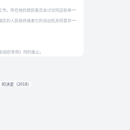
论同这些单位有关的问题，需要他们参加会议时，…
机关同意并统一安排。市、市辖区的人民政府的有…
员会组织条例》同时废止。
决定（2018）