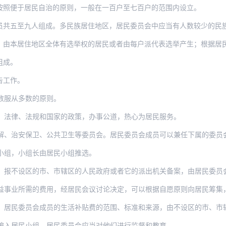
按照便于居民自治的原则，一般在一百户至七百户的范围内设立。
员共五至九人组成。多民族居住地区，居民委员会中应当有人数较少的民
住地区全体有选举权的居民或者由每户派代表选举产生；根据居民意见，也可以由每个居民
组成。
告工作。
数服从多数的原则。
、法律、法规和国家的政策，办事公道，热心为居民服务。
保卫、公共卫生等委员会。居民委员会成员可以兼任下属的委员会的成员。居民较少的居民委
小组，小组长由居民小组推选。
报不设区的市、市辖区的人民政府或者它的派出机关备案，由居民委员会监督执行
需的费用，经居民会议讨论决定，可以根据自愿原则向居民筹集，也可以向本居住地区的受益
员会成员的生活补贴费的范围、标准和来源，由不设区的市、市辖区的人民政府或者上级人民
编入居民小组，居民委员会应当对他们进行监督和教育。