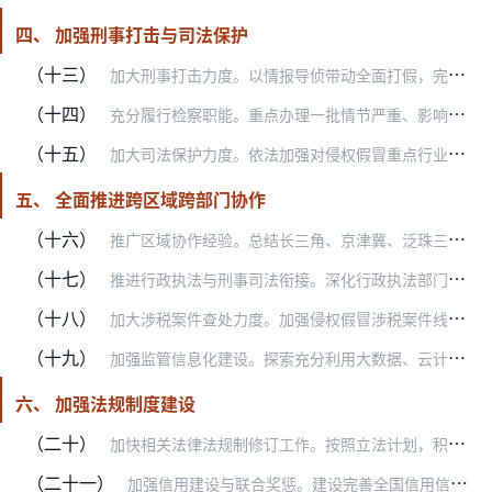
四、 加强刑事打击与司法保护
（十三）
加大刑事打击力度。以情报导侦带动全面打假，完善集群战役发起和组织模式以及“一体化”作战机制，强化集群战役攻势，对侵权假冒犯罪行为实施全链条打击。（公安部负责）
（十四）
充分履行检察职能。重点办理一批情节严重、影响恶劣的侵权假冒犯罪案件，加强对重点案件、新型案件的研究和督办，适时公布打击侵权假冒参考案例。严查侵权假冒犯罪案件背后…
（十五）
加大司法保护力度。依法加强对侵权假冒重点行业和重点领域民事、刑事、行政案件的审判工作，加强指导监督，适时出台司法解释和司法政策性文件。推进知识产权民事、刑事、行…
五、 全面推进跨区域跨部门协作
（十六）
推广区域协作经验。总结长三角、京津冀、泛珠三角地区开展区域间、部门间执法协作的做法与经验，及时向全国推广。健全联席会议、线索通报、证据移转、案件协查等制度，加强…
（十七）
推进行政执法与刑事司法衔接。深化行政执法部门与司法机关衔接配合，加强信息共享、案情通报，及时移送涉嫌犯罪案件，克服有案不移、有案难移、以罚代刑现象。充分发挥全国…
（十八）
加大涉税案件查处力度。加强侵权假冒涉税案件线索移交和调查处理工作，严肃查处相关税收违法行为。继续组织开展相关行业和领域税收专项整治，加强对侵权假冒企业的日常税收…
（十九）
加强监管信息化建设。探索充分利用大数据、云计算等现代信息技术，创新监管方式，加强技术监测平台建设，探索实行“互联网+监管”模式，逐步提升侵权假冒违法线索发现、收…
六、 加强法规制度建设
（二十）
加快相关法律法规制修订工作。按照立法计划，积极推进保护知识产权和打击侵权假冒方面的立法工作，推动制修订反不正当竞争法、著作权法、专利法、消费者权益保护法实施条例…
（二十一）
加强信用建设与联合奖惩。建设完善全国信用信息共享平台，统筹部门信用信息系统与地方公共信用信息共享平台建设。优化完善“信用中国”网站，做好信用信息、行政许可和行政…