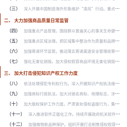
（三）
深入开展中国制造海外形象维护“清风”行动。重点针对“一带一路”沿线国家和地区，突出进出口、重点专业市场、跨境电子商务等重点环节，加强部门执法协作，严厉打击跨境制…
二、 大力加强商品质量日常监管
（四）
加强重点产品管理。围绕群众普遍关心的事关生命健康、财产安全、环境保护的重点产品，深入开展“质检利剑”专项行动，严肃查处质量违法行为。（质检总局负责）进一步规范流…
（五）
加强重点区域治理。把区域集中整治作为质量和品牌提升行动的重要内容，创新管理理念和工作方式，完善治理机制，积极巩固整治成果，推进区域性质量问题集中整治深入开展。（…
（六）
加强寄递环节监管。推动落实寄递渠道安全管理收寄验视、实名收寄、过机安检三项制度。加强市场监管执法检查，督促企业切实遵守寄递渠道安全管理各项规定，积极推进寄递渠道…
（七）
强化无害化销毁。加大侵权假冒商品环境无害化销毁工作力度，确保将危险废物送到有资质的单位进行无害化销毁，防止二次污染。指导各地公布并定期更新本地具有环境无害化销毁…
三、 加大打击侵犯知识产权工作力度
（八）
依法处理侵犯专利权行为。深入开展知识产权执法维权专项行动，以食品、药品、医疗器械、环境保护等民生和高新技术相关领域为重点，进一步加大专利执法办案工作力度。增强专…
（九）
加强商标行政执法。加大对驰名商标、地理标志、涉外商标和老字号商标的保护力度。协调查处重大仿冒侵权行为。将查处商标侵权假冒行为的监督检查和行政处罚信息纳入国家企业…
（十）
加大版权保护工作力度。严肃查处侵权盗版行为，集中查处一批大案要案，加强重点产业专项保护。组织开展“秋风2017”专项行动，着力查缴盗版文学作品、少儿读物、教材教…
（十一）
深入推进软件正版化工作。持续开展政府机关软件正版化工作，推进正版化自查、软件采购、管理维护、年度报告、考核评议常态化。完善中央企业和大中型金融机构软件正版化工作…
（十二）
加强植物新品种保护。组织开展打击制售侵权假冒种子种苗工作，继续开展打击农、林业植物新品种侵权行政执法活动。加强农业植物新品种测试体系建设，完成对林业植物新品种现…