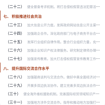
（二十二）
健全督查考评机制。将打击侵权假冒违法犯罪活动纳入综治工作（平安建设）考核评价体系，纳入综治领导责任查究、重点地区治安突出问题排查整治、群众安全感调查和明察暗访范…
七、 积极推进社会共治
（二十三）
加大信息公开力度。发挥政府网站信息公开主渠道作用，依法及时公开侵权假冒行政处罚案件信息。完善案件信息公开管理制度。加强对打击侵权假冒信息公开工作的监督检查、情况…
（二十四）
加强政企合作。深化政府部门与电子商务平台合作，借助电子商务大数据资源，提升监测预警、风险防范、线索发现和精准打击能力。加强政府部门与权利人企业的交流互动，提升打…
（二十五）
发挥行业组织自律作用。整合行业组织力量，充分发挥行业自律作用，加强行业统计、维权服务和信用评价，培育发展知识产权服务业，引领行业健康发展。引导企业强化主体责任，…
（二十六）
加强企业知识产权法律服务。研究制定律师办理知识产权业务尽职调查规范，加快推动知识产权公证服务平台建设。（司法部负责）开展出口知识产权优势企业培塑计划试点，为企业…
（二十七）
加强宣传教育。加大打击侵权假冒宣传教育工作力度，深入宣传打击侵权假冒政策措施，及时报道有关专项行动进展成效，积极开展对外宣传和网上宣传，为深入推进打击侵权假冒工…
八、 提升国际交流合作水平
（二十八）
加强磋商谈判与交流合作。做好中美全面经济对话等双边高层经贸对话中的知识产权议题磋商，加强中美、中欧、中俄、中巴（西）、中瑞（士）、中日等知识产权对话交流，加快中…
（二十九）
开展多双边执法协作。建立完善多双边执法合作机制，策划重大侵权假冒案件跨国联合执法，加强中美、中欧知识产权刑事执法合作。（公安部负责）提升中美、中欧、中俄、中日韩…
（三十）
健全海外维权援助机制。完善国际经贸领域知识产权海外维权援助机制，引导我国企业积极开展海外维权，建立海外知识产权问题及案件信息提交平台，推动形成海外知识产权维权援…
（三十一）
加强地方涉外交流合作。指导和推动地方加强打击侵权假冒涉外交流工作，与有关国家和地区开展务实合作。（全国打击侵权假冒工作领导小组办公室牵头负责）各地区要主动加强与…