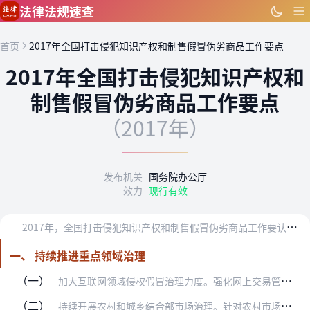
跳到主要内容
法律法规速查
首页
2017年全国打击侵犯知识产权和制售假冒伪劣商品工作要点
2017年全国打击侵犯知识产权和
制售假冒伪劣商品工作要点
（2017年）
发布机关
国务院办公厅
效力
现行有效
2
017年，全国打击侵犯知识产权和制售假冒伪劣商品工作要认真贯彻党的十八大和十八届三中、四中、五中、六中全会精神，认真落实党中央、国务院决策部署，结合推进供给侧…
一、 持续推进重点领域治理
（一）
加大互联网领域侵权假冒治理力度。强化网上交易管理。开展2017网络市场监管专项行动，以打击侵权假冒、虚假宣传等违法行为为重点，提升协同管网水平。开展以消费品为重…
（二）
持续开展农村和城乡结合部市场治理。针对农村市场侵权假冒行为易发多发的情况，从生产源头、流通渠道、消费终端多管齐下，加强市场监管执法，严厉打击违法犯罪行为，净化农…