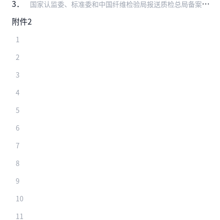
3．
国家认监委、标准委和中国纤维检验局报送质检总局备案的有效规范性文件目录
附件2
1
2
3
4
5
6
7
8
9
10
11