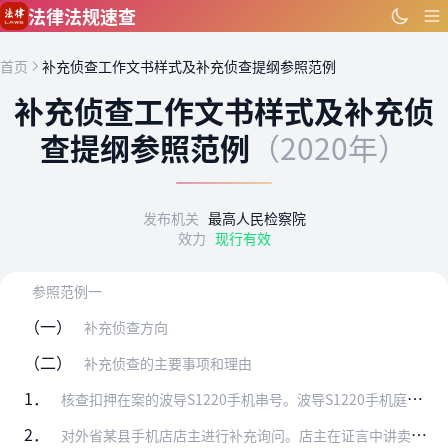
跳到主要内容
法律法规速查
首页
补充侦查工作文书样式及补充侦查提纲参照范例
补充侦查工作文书样式及补充侦
查提纲参照范例
（2020年）
发布机关
最高人民检察院
效力
现行有效
参照范例一
（一）
补充侦查方向
（二）
补充侦查的主要事项和理由
1．
核查扣押在案的波导S1220手机串号。波导S1220手机庭审后已经移送某中级人民法院，请调取该手机，充电后输入*#06#，核查该手机的串号，如无结果，请委托技术…
2．
对外省某县手机店店主进行补充询问。店主在证言中讲卖给忻某某的手机串号为3425237511276xx，请核实，店主依据什么资料提供了上述串号。