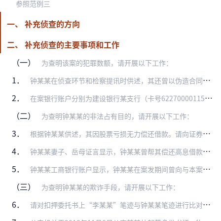
参照范例三
一、 补充侦查的方向
二、 补充侦查的主要事项和工作
（一）
为查明该案的犯罪数额，请开展以下工作：
1．
钟某某在侦查环节和检察提讯时供述，其还曾以伪造合同的方式向袁某某等多人大量借款。请询问借款人袁某某等人，并调取理财合同等书证，查明钟某某向上述人员借款的时间、方…
2．
在案银行账户分别为建设银行某支行（卡号6227000011540338xxx）、建设银行某支行（卡号6217000010063780xxx），上述两个账户均以某…
（二）
为查明钟某某的非法占有目的，请开展以下工作：
3．
根据钟某某供述，其因股票亏损无力偿还借款。请向证券公司某营业部调取钟某某2014年、2015年、2016年的股票账户变动状况（包括股票市值和账户资金），并按月列…
4．
钟某某妻子、岳母证言显示，钟某某曾帮其偿还高息借款，且银行转账记录显示，钟某某在案发期间曾与其妻子、岳母及相关公司存在大额钱款往来，请询问钟某某妻子、岳母并调取…
5．
钟某某工商银行账户显示，钟某某在案发期间曾向与本案无关的杨某某等人转款300余万元。请讯问钟某某、询问杨某某等人，查明该笔钱款的性质、原因等。
（三）
为查明钟某某的欺诈手段，请开展以下工作：
6．
请对扣押委托书上“李某某”笔迹与钟某某笔迹进行比对鉴定，查明钟某某的是否存在欺诈行为。