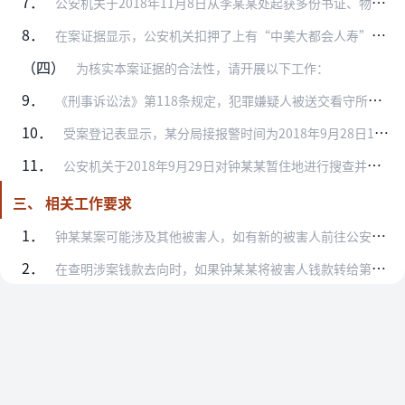
7．
公安机关于2018年11月8日从李某某处起获多份书证、物证（授权委托书、U盘等）并进行扣押，请将上述书证原件、物证照片附卷。
8．
在案证据显示，公安机关扣押了上有“中美大都会人寿”字样的U盘一个，请对其内部是否存在电子文档进行说明，并将电子文档的内容打印附卷。
（四）
为核实本案证据的合法性，请开展以下工作：
9．
《刑事诉讼法》第118条规定，犯罪嫌疑人被送交看守所羁押以后，侦查人员对其进行讯问，应当在看守所内进行。犯罪嫌疑人2018年9月29日被送达某市某区看守所羁押，…
10．
受案登记表显示，某分局接报警时间为2018年9月28日18时6分，与钟某某首次讯问笔录开始时间2018年9月28日12：10相矛盾，请予以完善。
11．
公安机关于2018年9月29日对钟某某暂住地进行搜查并扣押相关物品，缺少见证人身份信息，请予以补充。
三、 相关工作要求
1．
钟某某案可能涉及其他被害人，如有新的被害人前往公安机关报案，请要求被害人提供相应的理财合同、银行转账记录等书证，并将相关材料随案一并移送。
2．
在查明涉案钱款去向时，如果钟某某将被害人钱款转给第三人且无合理对价，请对相关款项及时予以冻结。