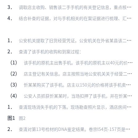
3．
调取店主收购、销售该二手手机的有关登记信息，重点核查登记的手机串号。补查理由：根据公安部、国内贸易部一九九八年三月九日下发的《旧货流通管理办法（试行）》第三十二…
4．
结合补查的证据，对与手机相关的在案证据进行梳理、汇总、分析，还原绑匪购买二手手机、绑架孩子、打索要赎金电话、警方监控手机、抓获犯罪嫌疑人、扣押手机的整个过程，核…
1．
公安机关提取了旧货经营凭证。公安机关在外省某县该二手手机店提取到了该笔交易的《旧货经营凭证》，该凭证上登记的手机串号是3509741143892xx，与扣押在法…
2．
查清了该手机的收购和到案过程：
（1）
该手机的原机主出售手机。该手机的原机主以40元的价格将该手机卖给了二手手机店。
（2）
店主登记有关信息。店主按照当地公安机关关于经营二手手机的要求填写了《旧货交易凭证》，登记了该手机的原机主的身份证号码3425237511276xx和该手机的电子…
（3）
忻某某购买了该手机。店主以150元的价格将该手机卖出，经店主辨认，忻某某就是购买该手机的人。
（4）
公安人员抓获忻某某时，当场扣押了该手机，并在忻某某家中提取了店主写的150元的手机收款收据。
1．
查清现场消失手机的下落。现场勘查照片显示，酒店房间内写字台上放有一部白色手机，见卷宗148页（如图1），但在卷宗149页（如图2）的照片中显示不存在该手机。
图1
图2
2．
查清对第13号检材的DNA鉴定结果。卷宗l54页-157页是DNA鉴定意见，鉴定人员对15份送检检材进行了鉴定，但鉴定结论只包含14份检材的鉴定结果，第13号检…