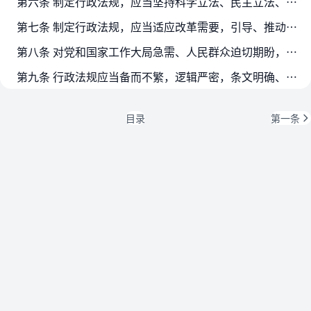
第六条 制定行政法规，应当坚持科学立法、民主立法、依法立法，增强立法的系统性、整体性、协同性、时效性。
第七条 制定行政法规，应当适应改革需要，引导、推动、规范、保障相关改革。
第八条 对党和国家工作大局急需、人民群众迫切期盼，调整范围单一、有关方面没有较大争议的行政法规，应当快速响应，优化工作方式，加快相关立法工作。
第九条 行政法规应当备而不繁，逻辑严密，条文明确、具体，用语准确、简洁，具有可操作性。
目录
第一条