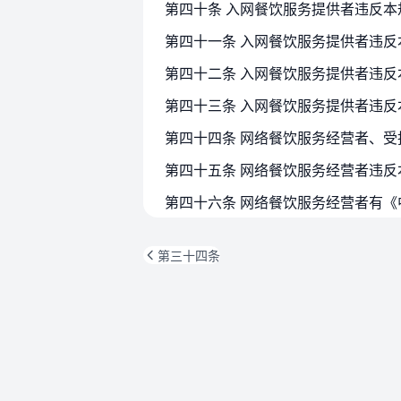
第三十四条