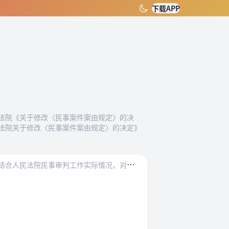
下载APP
）
高人民法院《关于修改〈民事案件案由规定〉的决
人民法院关于修改〈民事案件案由规定〉的决定》
为
了正确适用法律，统一确定案由，根据《中华人民共和国民法典》《中华人民共和国民事诉讼法》等法律规定，结合人民法院民事审判工作实际情况，对民事案件案由规定如下：