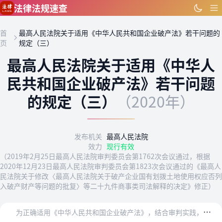
跳到主要内容
法律法规速查
首
最高人民法院关于适用《中华人民共和国企业破产法》若干问题的
页
规定（三）
最高人民法院关于适用《中华人
民共和国企业破产法》若干问题
的规定（三）
（2020年）
发布机关
最高人民法院
效力
现行有效
（2019年2月25日最高人民法院审判委员会第1762次会议通过，根据
2020年12月23日最高人民法院审判委员会第1823次会议通过的《最高人
民法院关于修改〈最高人民法院关于破产企业国有划拨土地使用权应否列
入破产财产等问题的批复〉等二十九件商事类司法解释的决定》修正）
为
正确适用《中华人民共和国企业破产法》，结合审判实践，就人民法院审理企业破产案件中有关债权人权利行使等相关法律适用问题，制定本规定。