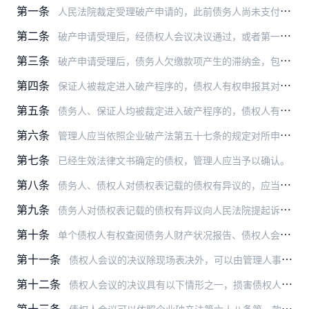
第一条
人民法院裁定受理破产申请的，此前债务人尚未支付的公司强制清算费用、未终结的执行程序中产生的评估费、公告费、保管费等执行费用，可以参照企业破产法关于破产费用的规定…
第二条
破产申请受理后，经债权人会议决议通过，或者第一次债权人会议召开前经人民法院许可，管理人或者自行管理的债务人可以为债务人继续营业而借款。提供借款的债权人主张参照企…
第三条
破产申请受理后，债务人欠缴款项产生的滞纳金，包括债务人未履行生效法律文书应当加倍支付的迟延利息和劳动保险金的滞纳金，债权人作为破产债权申报的，人民法院不予确认。
第四条
保证人被裁定进入破产程序的，债权人有权申报其对保证人的保证债权。
第五条
债务人、保证人均被裁定进入破产程序的，债权人有权向债务人、保证人分别申报债权。
第六条
管理人应当依照企业破产法第五十七条的规定对所申报的债权进行登记造册，详尽记载申报人的姓名、单位、代理人、申报债权额、担保情况、证据、联系方式等事项，形成债权申报…
第七条
已经生效法律文书确定的债权，管理人应当予以确认。
第八条
债务人、债权人对债权表记载的债权有异议的，应当说明理由和法律依据。经管理人解释或调整后，异议人仍然不服的，或者管理人不予解释或调整的，异议人应当在债权人会议核查…
第九条
债务人对债权表记载的债权有异议向人民法院提起诉讼的，应将被异议债权人列为被告。债权人对债权表记载的他人债权有异议的，应将被异议债权人列为被告；债权人对债权表记载…
第十条
单个债权人有权查阅债务人财产状况报告、债权人会议决议、债权人委员会决议、管理人监督报告等参与破产程序所必需的债务人财务和经营信息资料。管理人无正当理由不予提供的…
第十一条
债权人会议的决议除现场表决外，可以由管理人事先将相关决议事项告知债权人，采取通信、网络投票等非现场方式进行表决。采取非现场方式进行表决的，管理人应当在债权人会议…
第十二条
债权人会议的决议具有以下情形之一，损害债权人利益，债权人申请撤销的，人民法院应予支持：
第十三条