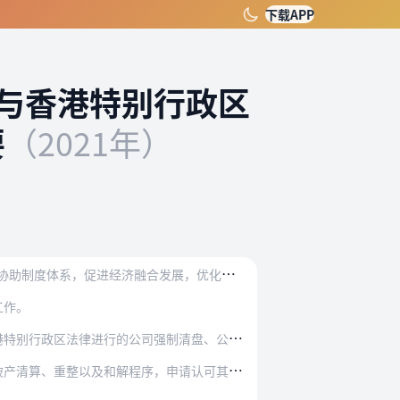
下载APP
与香港特别行政区
要
（2021年）
为
贯彻落实《中华人民共和国香港特别行政区基本法》第九十五条的规定，进一步完善内地与香港特别行政区司法协助制度体系，促进经济融合发展，优化法治化营商环境，最高人民…
工作。
公司强制清盘、公司债权人自动清盘以及由清盘人…
程序，申请认可其管理人身份，以及申请提供履职…