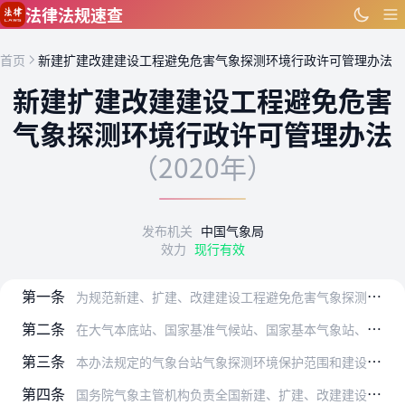
跳到主要内容
法律法规速查
首页
新建扩建改建建设工程避免危害气象探测环境行政许可管理办法
新建扩建改建建设工程避免危害
气象探测环境行政许可管理办法
（2020年）
发布机关
中国气象局
效力
现行有效
第一条
为规范新建、扩建、改建建设工程避免危害气象探测环境行政许可行为，保护公民、法人和其他组织的合法权益，保障和监督气象主管机构有效实施行政管理，根据《中华人民共和国…
第二条
在大气本底站、国家基准气候站、国家基本气象站、国家一般气象站、高空气象观测站、天气雷达站、气象卫星地面站气象探测环境保护范围内实施新建、扩建、改建建设工程避免危…
第三条
本办法规定的气象台站气象探测环境保护范围和建设工程类别应当按照相应的气象台站气象探测环境保护和建设工程的有关法律法规和国家标准执行。
第四条
国务院气象主管机构负责全国新建、扩建、改建建设工程避免危害气象探测环境行政许可的监督管理。