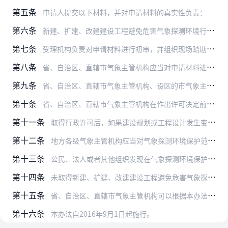
第五条
申请人提交以下材料，并对申请材料的真实性负责：
第六条
新建、扩建、改建建设工程避免危害气象探测环境行政许可的申请由设区的市气象主管机构或者省直管县（市）气象主管机构受理。
第七条
受理机构负责对申请材料进行初审，并组织现场踏勘。现场踏勘应当通知申请人或者其代理人到场，申请人或者其代理人应当在现场踏勘记录表上签署明确意见。
第八条
省、自治区、直辖市气象主管机构应当对申请材料进行全面审查，必要时可组织现场复查和专家论证。经审查符合有关法律法规和标准要求的，应当在收到全部申请材料和初审意见之…
第九条
省、自治区、直辖市气象主管机构、设区的市气象主管机构或者省直管县（市）气象主管机构在审批过程中需要按照《中华人民共和国行政许可法》第四十五条规定进行技术审查（含…
第十条
省、自治区、直辖市气象主管机构在作出许可决定前，应当告知申请人、利害关系人享有要求听证的权利。申请人要求听证的，应当自接到告知听证通知之日起五个工作日内以书面形…
第十一条
取得行政许可后，如果建设规划或工程设计发生变化的，申请人应当重新申请。
第十二条
地方各级气象主管机构应当对气象探测环境保护范围内的新建、扩建、改建建设工程避免危害气象探测环境行政许可事项的活动进行监督检查，及时了解情况并向省、自治区、直辖市…
第十三条
公民、法人或者其他组织发现在气象探测环境保护范围内违法从事新建、扩建、改建建设工程避免危害气象探测环境行政许可事项的活动，有权向气象主管机构举报，气象主管机构接…
第十四条
未取得新建、扩建、改建建设工程避免危害气象探测环境行政许可的，或者取得许可后不按规定进行建设，造成气象探测环境遭到破坏的，按照《气象法》第三十五条、《气象设施和…
第十五条
省、自治区、直辖市气象主管机构可以根据本办法制定实施细则，并报国务院气象主管机构备案。
第十六条
本办法自2016年9月1日起施行。