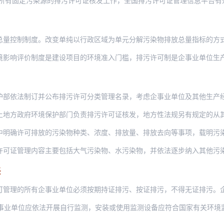
固定污染源的排污许可证核发工作，全国排污许可证管理信息平台有效运转，各项环境管理
制度。改变单纯以行政区域为单元分解污染物排放总量指标的方式和总量减排核算考核办法
价制度是建设项目的环境准入门槛，排污许可制是企事业单位生产运营期排污的法律依据，
制订并公布排污许可分类管理名录，考虑企事业单位及其他生产经营者，确定实行排污许可
府环境保护部门负责排污许可证核发，地方性法规另有规定的从其规定。企事业单位应按相
可排放的污染物种类、浓度、排放量、排放去向等事项，载明污染治理设施、环境管理要求
理内容主要包括大气污染物、水污染物，并依法逐步纳入其他污染物。按行业分步实现对固
任
所有企事业单位必须按期持证排污、按证排污，不得无证排污。企事业单位应及时申领排污
应依法开展自行监测，安装或使用监测设备应符合国家有关环境监测、计量认证规定和技术规