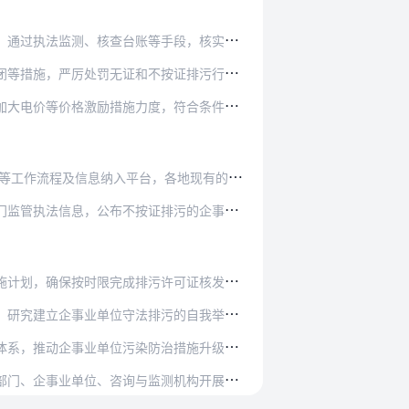
手段，核实排放数据和报告的真实性，判定是否达…
按证排污行为，对构成犯罪的，依法追究刑事责任…
，符合条件的可以享受相关环保、资源综合利用等…
台，各地现有的排污许可证管理信息平台逐步接入…
排污的企事业单位名单，纳入企业环境行为信用评…
许可证核发工作。要做好排污许可制推进期间各项…
污的自我举证、加严对无证或不按证排污连续违法…
治措施升级改造和技术进步。完善排污许可证执行…
测机构开展专业培训。强化地方政府环境保护主体…