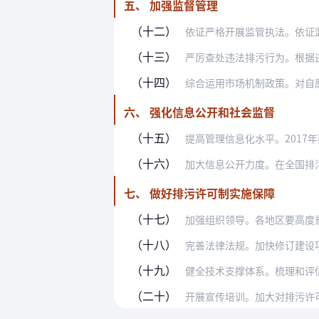
五、 加强监督管理
（十二）
依证严格开展监管执法。依证监管是排
（十三）
严厉查处违法排污行为。根据违法情节
（十四）
综合运用市场机制政策。对自愿实施严
六、 强化信息公开和社会监督
（十五）
提高管理信息化水平。2017年建成
（十六）
加大信息公开力度。在全国排污许可证
七、 做好排污许可制实施保障
（十七）
加强组织领导。各地区要高度重视排污
（十八）
完善法律法规。加快修订建设项目环境
（十九）
健全技术支撑体系。梳理和评估现有污
（二十）
开展宣传培训。加大对排污许可制的宣