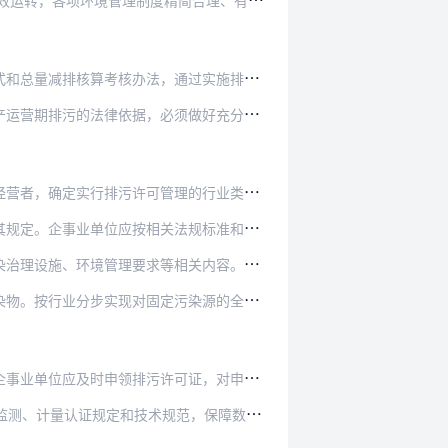
制度精简合理、有机衔接，企事业单位环保主体责…
，通过实施排污许可制，落实企事业单位污染物排…
必须做好充分衔接，实现从污染预防到污染治理和…
管理的行业类别。对不同行业或同一行业内的不同…
关法规标准和技术规定提交申请材料，申报污染物…
等相关内容。根据污染物排放标准、总量控制指标…
定污染源的全覆盖，率先对火电、造纸行业企业核…
许可证，对申请材料的真实性、准确性和完整性承…
范，保障数据合法有效，保证设备正常运行，妥善…