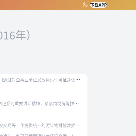
下载APP
016年）
控
制污染物排放许可制（以下称排污许可制）是依法规范企事业单位排污行为的基础性环境管理制度，环境保护部门通过对企事业单位发放排污许可证并依证监管实施排污许可制。近…
紧围绕统筹推进“五位一体”总体布局和协调推进…
精
简高效，衔接顺畅。排污许可制衔接环境影响评价管理制度，融合总量控制制度，为排污收费、环境统计、排污权交易等工作提供统一的污染物排放数据，减少重复申报，减轻企事…