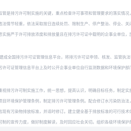
污许可制实施的关键，重点检查许可事项和管理要求的落实情况，通过执法监测、核查台账等
轻重，依法采取按日连续处罚、限制生产、停产整治、停业、关闭等措施，严厉处罚无证和不
于许可排放浓度和排放量且在排污许可证中载明的企事业单位，加大电价等价格激励措施力度
全国排污许可证管理信息平台，将排污许可证申领、核发、监管执法等工作流程及信息纳入平
管理信息平台上及时公开企事业单位自行监测数据和环境保护部门监管执法信息，公布不按证
许可制实施工作，统一思想，提高认识，明确目标任务，制定实施计划，确保按时限完成排污
保护管理条例，制定排污许可管理条例。配合修订水污染防治法，研究建立企事业单位守法排
染物排放标准，并适时修订。建立健全基于排放标准的可行技术体系，推动企事业单位污染防
传力度，做好制度解读，及时回应社会关切。组织各级环境保护部门、企事业单位、咨询与监