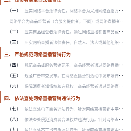
（一）
压实网络平台法律责任。网络平台为采用网络直播方式销售商品或提供服务的经营者提供网络经营场所、交易撮合、信息发布等服务，供交易双方或多方独立开展交易活动的，特别是…
网
络平台为商品经营者（含服务提供者，下同）或网络直播者提供付费导流等服务，对网络直播营销活动进行宣传、推广，构成商业广告的，应按照《广告法》规定履行广告发布者或…
（二）
压实商品经营者法律责任。通过网络直播销售商品或提供服务，应按照《电子商务法》、《消费者权益保护法》、《反不正当竞争法》、《产品质量法》、《食品安全法》、《广告法…
（三）
压实网络直播者法律责任。自然人、法人或其他组织采用网络直播方式对商品或服务的性能、功能、质量、销售状况、用户评价、曾获荣誉等作宣传，应当真实、合法，符合《反不正…
三、 严格规范网络直播营销行为
（四）
规范商品或服务营销范围。商品经营者通过网络直播销售商品或提供服务，应遵守相关法律法规，建立并执行商品进货检查验收制度。不得通过网络直播销售法律、法规规定禁止生产…
（五）
规范广告审查发布。在网络直播营销活动中发布法律、行政法规规定应进行发布前审查的广告，应严格遵守广告审查有关规定。未经审查不得发布医疗、药品、医疗器械、农药、兽药…
（六）
保障消费者知情权和选择权。商品经营者通过网络直播销售商品或者服务的，应当在其网店首页显著位置，持续公示营业执照信息、与其经营业务有关的行政许可信息，并向消费者提…
四、 依法查处网络直播营销违法行为
（七）
依法查处电子商务违法行为。针对网络直播营销中平台责任落实不到位等问题，依据《电子商务法》，重点查处擅自删除消费者评价、对平台内经营者侵害消费者合法权益行为未采取…
（八）
依法查处侵犯消费者合法权益违法行为。针对网络直播营销中售后服务保障不力等问题，依据《消费者权益保护法》，重点查处对消费者依法提出的修理、重作、更换、退货、补足商…
（九）
依法查处不正当竞争违法行为。针对网络直播营销中虚构交易或评价、网络直播者欺骗和误导消费者等不正当竞争问题，依据《反不正当竞争法》，重点查处实施虚假或者引人误解的…