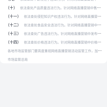
（十）
依法查处产品质量违法行为。针对网络直播营销中售卖假冒伪劣产品等问题，依据《产品质量法》，重点查处在产品中掺杂掺假、以假充真、以次充好、以不合格产品冒充合格产品、…
（十一）
依法查处侵犯知识产权违法行为。针对网络直播营销中售卖侵犯知识产权产品等问题，依据《商标法》、《专利法》，重点查处侵犯注册商标专用权、假冒专利等违法行为。
（十二）
依法查处食品安全违法行为。针对网络直播营销中的食品安全问题，依据《食品安全法》，重点查处无经营资质销售食品、销售不符合食品安全标准的食品、销售标注虚假生产日期或…
（十三）
依法查处广告违法行为。针对网络直播营销中发布虚假违法广告问题，依据《广告法》，重点查处发布虚假广告、发布违背社会良好风尚的违法广告和违规广告代言等违法行为。
（十四）
依法查处价格违法行为。针对网络直播营销中价格违法问题，依据《价格法》，重点查处哄抬价格、利用虚假的或者使人误解的价格手段诱骗消费者进行交易等违法行为。
各
地市场监管部门要高度重视网络直播营销活动监管工作，加强组织领导，充分发挥综合执法优势，切实提升网络直播营销活动监管效能和水平。要加强与网信、公安、广电等部门的…
市场监管总局