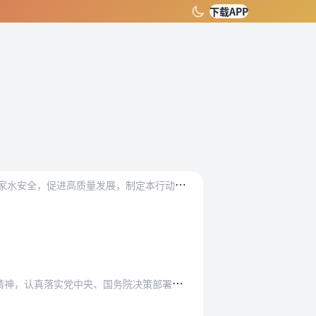
下载APP
）
为
贯彻落实党的十九大精神，大力推动全社会节水，全面提升水资源利用效率，形成节水型生产生活方式，保障国家水安全，促进高质量发展，制定本行动方案。
务院决策部署，统筹推进“五位一体”总体布局和…