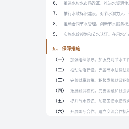
6．
推进水权水市场改革。推进水资源使用权确
7．
推行水效标识建设。对节水潜力大、适用面
8．
推动合同节水管理。创新节水服务模式，建
9．
实施水效领跑和节水认证。在用水产品、用
五、 保障措施
（一）
加强组织领导。加强党对节水工作的领导
（二）
推动法治建设。完善节水法律法规，规范
（三）
完善财税政策。积极发挥财政职能作用，
（四）
拓展融资模式。完善金融和社会资本进入
（五）
提升节水意识。加强国情水情教育，逐步
（六）
开展国际合作。建立交流合作机制，推进