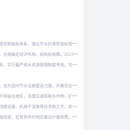
水约束性指标管理，加快落实主要领域用水指标…
结构和规模。2019年底，出台重大规划水资源…
理制度考核。完善监督考核工作机制，强化部门…
力度。开展农业用水精细化管理，科学合理确定…
高耗水作物，扩大低耗水和耐旱作物种植比例，…
技术和工艺。发展节水渔业、牧业，大力推进稻…
推动计量收费。加快村镇生活供水设施及配套管…