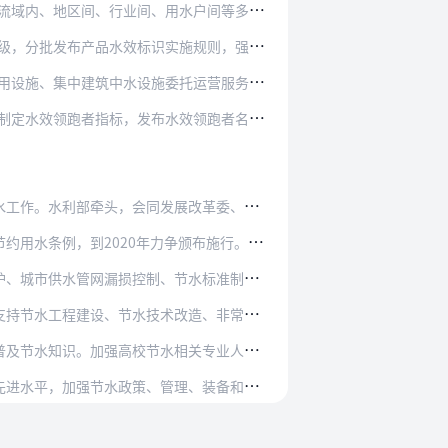
、用水户间等多种形式的水权交易。在满足自身…
识实施规则，强化市场监督管理，加大专项检查…
施委托运营服务机制，在公共机构、公共建筑、…
布水效领跑者名单，树立节水先进标杆，鼓励开…
发展改革委、住房城乡建设部、农业农村部等部门…
年力争颁布施行。各省（自治区、直辖市）要加快…
、节水标准制修定、节水宣传教育等。完善助力节…
术改造、非常规水源利用等项目。采用直接投资、…
水相关专业人才培养。开展世界水日、中国水周、…
管理、装备和产品制造、技术研发应用、水效标准…