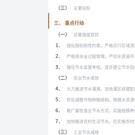
（三）
主要目标
三、 重点行动
（一）
总量强度双控
1．
强化指标刚性约束。严格实行区域流域用水
2．
严格用水全过程管理。严控水资源开发利用
3．
强化节水监督考核。逐步建立节水目标责任
（二）
农业节水增效
4．
大力推进节水灌溉。加快灌区续建配套和现
5．
优化调整作物种植结构。根据水资源条件，
6．
推广畜牧渔业节水方式。实施规模养殖场节
7．
加快推进农村生活节水。在实施农村集中供
（三）
工业节水减排