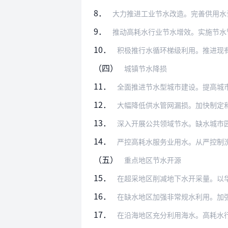
8．
大力推进工业节水改造。完善供用水计量体
9．
推动高耗水行业节水增效。实施节水管理和
10．
积极推行水循环梯级利用。推进现有企业和
（四）
城镇节水降损
11．
全面推进节水型城市建设。提高城市节水工
12．
大幅降低供水管网漏损。加快制定和实施供
13．
深入开展公共领域节水。缺水城市园林绿化
14．
严控高耗水服务业用水。从严控制洗浴、洗
（五）
重点地区节水开源
15．
在超采地区削减地下水开采量。以华北地区
16．
在缺水地区加强非常规水利用。加强再生水
17．
在沿海地区充分利用海水。高耗水行业和工