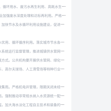
利用、高耗水生产工艺替代等节水工艺和技术。…
标再利用。严格落实主体功能区规划，在生态脆…
施建设，促进企业间串联用水、分质用水，一水…
实城市节水各项基础管理制度，推进城镇节水改…
城镇供水管网分区计量管理，建立精细化管理平…
水管网、绿化浇灌系统等节水诊断，推广应用节…
场等特种行业积极推广循环用水技术、设备与工…
限期关闭未经批准和公共供水管网覆盖范围内的…
水资源统一配置，逐年提高非常规水利用比例，…
技术和装备的推广应用，逐步提高装备国产化率…