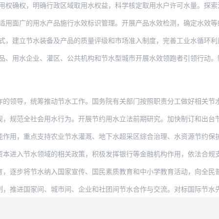
权，明确行政区域取用水权益，科学核定取用水户许可水量。探索流域内、地区间、行业间
广的用水产品施行水效标识管理。开展产品水效检测，确定水效等级，分批发布产品水效标
立节水装备及产品的质量评级和市场准入制度，完善工业水循环利用设施、集中建筑中水设
水企业、灌区、公共机构和节水型城市开展水效领跑者引领行动。制定水效领跑者指标，发
，统筹推动节水工作。国务院有关部门按照职责分工做好相关节水工作。水利部牵头，会同
全社会用水行为。开展节约用水立法前期研究。加快制订和出台节约用水条例，到2020
重点支持农业节水灌溉、地下水超采区综合治理、水资源节约保护、城市供水管网漏损控制
节水领域的相关政策，积极发挥银行等金融机构作用，依法合规支持节水工程建设、节水技
将节水纳入国家宣传、国民素质教育和中小学教育活动，向全民普及节水知识。加强高校节
国家间、城市间、企业和社团间节水合作与交流。对标国际节水先进水平，加强节水政策、