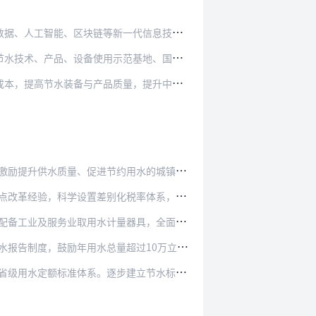
新一代信息技术与节水技术、管理及产品的深度…
示范基地、国家海水利用创新示范基地和节水型…
质量，提升中高端品牌的差异化竞争力，构建节…
节约用水的城镇供水价格形成机制和动态调整机…
别化税率体系，加大水资源税改革力度，发挥促…
计量器具，全面实施城镇居民“一户一表”改造…
总量超过10万立方米的企业或园区设立水务经…
逐步建立节水标准实时跟踪、评估和监督机制。…