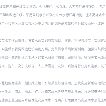
系和在线监测系统，强化生产用水管理。大力推广高效冷却、洗涤、循环用水、废污水再生
改造升级，采用差别水价以及树立节水标杆等措施，促进高耗水企业加强废水深度处理和达
园区开展以节水为重点内容的绿色高质量转型升级和循环化改造，加快节水及水循环利用设
作系统性，将节水落实到城市规划、建设、管理各环节，实现优水优用、循环循序利用。落
水管网改造建设实施方案，完善供水管网检漏制度。加强公共供水系统运行监督管理，推进
宜选用适合本地区的节水耐旱型植被，采用喷灌、微灌等节水灌溉方式。公共机构要开展供
车、高尔夫球场、人工滑雪场、洗涤、宾馆等行业用水定额。洗车、高尔夫球场、人工滑雪
为重点，加快推进地下水超采区综合治理。加快实施新型窖池高效集雨。严格机电井管理，
、海水、雨水、矿井水和苦咸水等非常规水多元、梯级和安全利用。强制推动非常规水纳入
业园区用水要优先利用海水，在离岸有居民海岛实施海水淡化工程。加大海水淡化工程自主