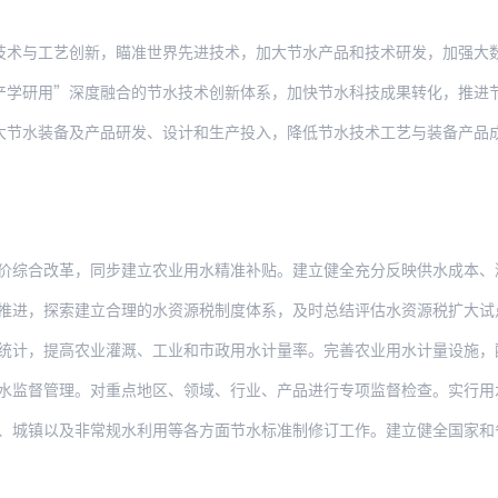
艺创新，瞄准世界先进技术，加大节水产品和技术研发，加强大数据、人工智能、区块链等
”深度融合的节水技术创新体系，加快节水科技成果转化，推进节水技术、产品、设备使用
备及产品研发、设计和生产投入，降低节水技术工艺与装备产品成本，提高节水装备与产品
改革，同步建立农业用水精准补贴。建立健全充分反映供水成本、激励提升供水质量、促进
探索建立合理的水资源税制度体系，及时总结评估水资源税扩大试点改革经验，科学设置差
提高农业灌溉、工业和市政用水计量率。完善农业用水计量设施，配备工业及服务业取用水
管理。对重点地区、领域、行业、产品进行专项监督检查。实行用水报告制度，鼓励年用水
以及非常规水利用等各方面节水标准制修订工作。建立健全国家和省级用水定额标准体系。