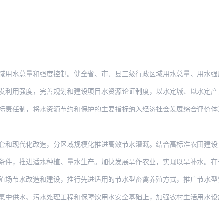
总量和强度控制。健全省、市、县三级行政区域用水总量、用水强度控制指标体系，强化节
强度，完善规划和建设项目水资源论证制度，以水定城、以水定产，合理确定经济布局、
制，将水资源节约和保护的主要指标纳入经济社会发展综合评价体系，实行最严格水资源管
代化改造，分区域规模化推进高效节水灌溉。结合高标准农田建设，加大田间节水设施建设
推进适水种植、量水生产。加快发展旱作农业，实现以旱补水。在干旱缺水地区，适度压减
水改造和建设，推行先进适用的节水型畜禽养殖方式，推广节水型饲喂设备、机械干清粪等
水、污水处理工程和保障饮用水安全基础上，加强农村生活用水设施改造，在有条件的地区