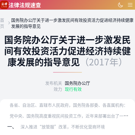
跳到主要内容
法律法规速查
首
国务院办公厅关于进一步激发民间有效投资活力促进经济持续健康
页
发展的指导意见
国务院办公厅关于进一步激发民
间有效投资活力促进经济持续健
康发展的指导意见
（2017年）
发布机关
国务院办公厅
效力
现行有效
各省、自治区、直辖市人民政府，国务院各部委、各直属机构：
党
中央、国务院高度重视民间投资工作，近年来部署出台了一系列有针对性的政策措施并开展了专项督查，民间投资增速企稳回升。但是，当前民间投资增长仍面临着不少困难和障碍…
一、
深入推进“放管服”改革，不断优化营商环境