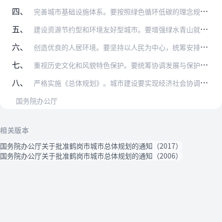
四、
完善城市基础设施体系。要按照绿色循环低碳的理念规划建设城市基础设施。进一步完善公路、铁路、机场、港口等交通基础设施，加强城市内外交通衔接。建立以公共交通为主体，…
五、
建设资源节约型和环境友好型城市。要增强绿水青山就是金山银山的意识，坚持节约资源和保护环境的基本国策。按照促进生产空间集约高效、生活空间宜居适度、生态空间山清水秀…
六、
创造优良的人居环境。要坚持以人民为中心，统筹安排关系人民群众切身利益的教育、医疗、市政等公共服务设施的规划布局和建设。加快建立多主体供给、多渠道保障、租购并举的…
七、
重视历史文化和风貌特色保护。要统筹协调发展与保护的关系，按照整体保护的原则，切实保护好城市传统风貌和空间格局。要注重挖掘工业遗产价值，落实历史文化遗产保护和紫线…
八、
严格实施《总体规划》。城市建设要实现经济社会协调发展，物质文明和精神文明共同进步。城市管理要健全民主法治，坚持依法治市，构建和谐社会，提高治理体系和治理能力现代…
国务院办公厅
相关版本
国务院办公厅关于批准鹤岗市城市总体规划的通知（2017）
国务院办公厅关于批准鹤岗市城市总体规划的通知（2006）