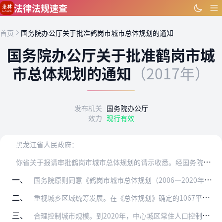
跳到主要内容
法律法规速查
首页
国务院办公厅关于批准鹤岗市城市总体规划的通知
国务院办公厅关于批准鹤岗市城
市总体规划的通知
（2017年）
发布机关
国务院办公厅
效力
现行有效
黑龙江省人民政府：
你
省关于报请审批鹤岗市城市总体规划的请示收悉。经国务院批准，现通知如下：
一、
国务院原则同意《鹤岗市城市总体规划（2006—2020年）（2017年修订）》（以下简称《总体规划》）。
二、
重视城乡区域统筹发展。在《总体规划》确定的1067平方公里城市规划区范围内，实行城乡统一规划管理。加强城乡结合部地区的规划建设管理，城镇基础设施、公共服务设施的…
三、
合理控制城市规模。到2020年，中心城区常住人口控制在86万人以内，城市建设用地控制在98.68平方公里以内。要贯彻落实城乡规划法关于先规划后建设的原则，禁止在…