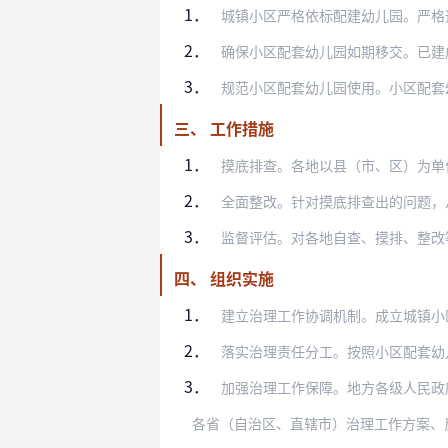
1．
城镇小区严格依标配建幼儿园。严格遵循《
2．
确保小区配套幼儿园如期移交。已建成的小
3．
规范小区配套幼儿园使用。小区配套幼儿园
三、 工作措施
1．
摸底排查。各地以县（市、区）为单位，对
2．
全面整改。针对摸底排查出的问题，从实际
3．
监督评估。对各地自查、摸排、整改
四、 组织实施
1．
建立治理工作协调机制。成立城镇小区配套
2．
落实治理责任分工。按照小区配套幼儿园规
3．
加强治理工作保障。地方各级人民政府要认
各省（自治区、直辖市）治理工作方案、