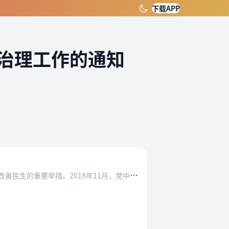
下载APP
治理工作的通知
城
镇小区配套建设幼儿园是城镇公共服务设施建设的重要内容，是扩大普惠性学前教育资源的重要途径，是保障和改善民生的重要举措。2018年11月，党中央、国务院印发《关…