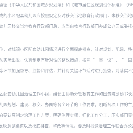
中华人民共和国城乡规划法》和《城市居住区规划设计标准》（GB50180），老城
区配套幼儿园应按照规定及时移交当地教育行政部门，未移交当地教育行政部门的应限期完
移交当地教育行政部门后，应当由教育行政部门办成公办园或委托办成普惠性民办园，不得
城镇小区配套幼儿园情况进行全面摸底排查，针对规划、配建、移交、使用不到位等情况，
出发，认真制定有针对性的整改措施，按照“一事一议”、“一园一案”的要求逐一进行整
等环节加强督导、监督和评估，并针对关键环节适时进行抽查，对落实不
幼儿园治理工作小组，组长由协助分管教育工作的国务院副秘书长担任，成员由教育部、住
划、建设、移交、办园等各个环节的工作要求，明晰各项工作的主责部门及配合部门，建立
真制定治理工作方案，明确治理步骤，细化工作分工，压实部门责任，完善治理举措，确保
反映意见渠道以及摸底排查、整改等情况，要及时报送治理工作联合办公