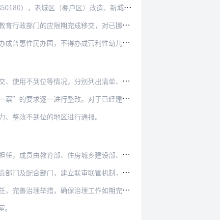
区（棚户区）改造、新城开发和居住区建设、易地…
成移交，对已挪作他用的要采取有效措施予以收…
办成营利性幼儿园。办成公办园的，当地政府及…
分别列出清单、建立台账。该项工作于2019…
改。对于已经建成、需要办理移交手续的，原则…
力、整改不到位的地区进行通报。
房城乡建设部、发展改革委、民政部、自然资源…
联审联管机制，切实把摸底排查、全面整改等各…
治理工作如期完成。要加强社会监督，及时向社…
室。