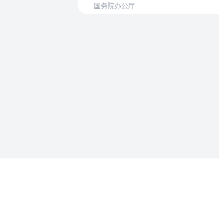
国务院办公厅
使用帮助
法律法规速查
使用帮助
专为法律人设计的法律查阅工具
账号和数
API 接入
MCP 接