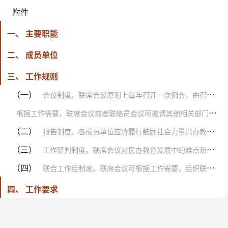
附件
一、 主要职能
二、 成员单位
三、 工作规则
（一）
会议制度。联席会议原则上每年召开一次例会，由召集人或者召集人委托的同志主持，必要时可以由召集人临时主持召开全体会议。联络员原则上每半年召开一次例会。必要时经联席…
根
据工作需要，联席会议或者联络员会议可邀请其他相关部门和专家参与特定事项的专题研究。联席会议议定的事项，经与会单位同意后以纪要形式印发有关单位。
（二）
报告制度。各成员单位应将履行鼓励社会力量兴办教育的各项职责、落实联席会议决定事项以及开展民办教育管理工作等情况，及时报告联席会议。及时汇总各地贯彻落实《若干意见…
（三）
工作研判制度。联席会议对民办教育发展中的难点热点问题和各类安全隐患及时研判，主动通报，提出预警，防微杜渐。
（四）
联合工作组制度。联席会议可根据工作需要，组织联合工作组，赴相关地区督促、指导、检查工作。
四、 工作要求