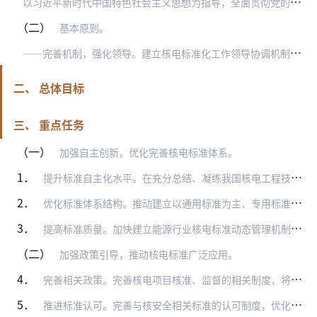
以
习近平新时代中国特色社会主义思想为指导，全面贯彻党的十九大和十九届二中、三中全会精神，按照国务院印发的《深化标准化工作改革方案》部署，立足我国核电长远发展，坚…
（二）
基本原则。
—
—完善机制，强化领导。建立核电标准化工作领导协调机制，明确各相关部门职责分工，在核电标准体系建设、实施、监督、科研、国际合作等方面发挥领导和协调作用。
二、 总体目标
三、 重点任务
（一）
加强自主创新，优化完善核电标准体系。
1．
提升标准自主化水平。在充分总结、凝练我国核电工程技术经验、科研成果的基础上，提升我国核电标准的自主化程度。以核岛机械设备领域为切入点，重点开展标准技术路线统一专…
2．
优化标准体系结构。推动建立以通用标准为主、专用标准为辅的标准体系。提高标准体系的协调性、自洽性，加强标准应用的整体性、配套性，编制总目录，分卷汇编，方便使用。
3．
提高标准质量。加快建立能源行业核电标准动态管理机制，梳理分析现有核电标准质量和适用性，加强标准制修订工作，力争标准质量达到国际先进水平，满足实施应用的现实需求。
（二）
加强政策引导，推动核电标准广泛应用。
4．
完善相关政策。完善核电项目核准、监督的相关制度，将采用自主核电标准的比例作为项目核准的一项重要参考指标。制定相关政策，提高行业研究和应用自主标准的积极性。
5．
推进标准认可。完善与核安全相关标准的认可制度，优化程序，创新模式，提高效率，为我国核电标准的应用和实施创造条件。