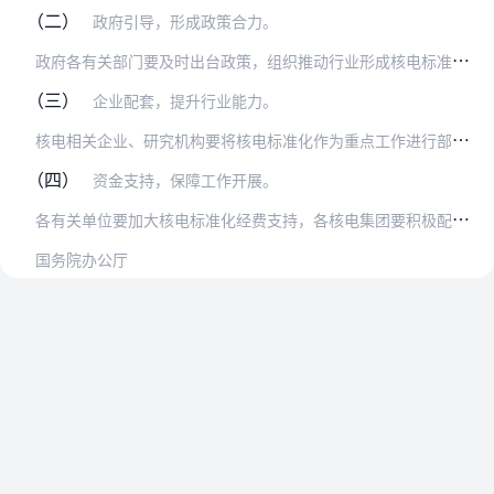
（二）
政府引导，形成政策合力。
政
府各有关部门要及时出台政策，组织推动行业形成核电标准化工作合力。能源局要加大对核电标准化工作的支持，加强核电标准顶层设计，推动核电标准统一；在核电项目核准阶段…
（三）
企业配套，提升行业能力。
核
电相关企业、研究机构要将核电标准化作为重点工作进行部署，积极承担标准的制修订和研究任务，积极采用自主核电标准；增加标准化工作在职称评定、绩效考核、评选先进等方…
（四）
资金支持，保障工作开展。
各
有关单位要加大核电标准化经费支持，各核电集团要积极配套核电标准化工作经费，引导和鼓励社会力量积极参与核电标准化工作，多渠道落实核电标准化经费，形成对核电标准化…
国务院办公厅