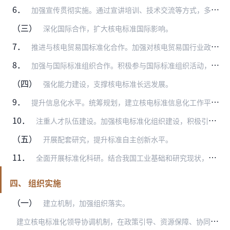
6．
加强宣传贯彻实施。通过宣讲培训、技术交流等方式，多渠道、多层次开展核电标准宣传贯彻工作。搭建标准实施反馈平台，优化实施反馈机制，实现标准实施—反馈—提升的良性循…
（三）
深化国际合作，扩大核电标准国际影响。
7．
推进与核电贸易国标准化合作。加强对核电贸易国行业政策、监管体系和标准体系的研究，推动建立双边、多边合作机制，强化标准与政策、规则的有效衔接。
8．
加强与国际标准组织合作。积极参与国际标准组织活动，在相关国际标准化工作中发挥更大作用。加强与核电强国的标准技术交流与合作，推动标准互认、标准共建及技术交流等合作…
（四）
强化能力建设，支撑核电标准长远发展。
9．
提升信息化水平。统筹规划，建立核电标准信息化工作平台，做好与现有平台的对接，推进核电标准化与信息化融合，提升核电标准化工作效率，提高核电标准共享程度，拓展核电标…
10．
注重人才队伍建设。加强核电标准化组织建设，积极引进和培育标准化高端人才，广泛吸纳核电技术专家，引进国际高级专业技术人才。对参与核电标准化工作的专业技术人员在待遇…
（五）
开展配套研究，提升标准自主创新水平。
11．
全面开展标准化科研。结合我国工业基础和研究现状，对关键性能指标开展必要的试验研究和验证，提升核电标准自主化水平。分析比对国外先进核电标准，总结我国核电标准与国外…
四、 组织实施
（一）
建立机制，加强组织落实。
建
立核电标准化领导协调机制，在政策引导、资源保障、协同推进等方面加强统筹协调和督查落实。根据需要不定期召开会议，研究制定和细化政策措施，提出具体工作计划和年度重…