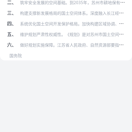
二、
筑牢安全发展的空间基础。到2035年，苏州市耕地保有量不低于193.77万亩，其中永久基本农田保护面积不低于172.81万亩；生态保护红线面积不低于1950.7…
三、
构建支撑新发展格局的国土空间体系。深度融入长江经济带发展、长三角一体化发展战略，积极参与上海大都市圈建设，共建长三角生态绿色一体化发展示范区，促进长江南北岸城市…
四、
系统优化国土空间开发保护格局。加快构建区域协调、城乡融合的城镇体系，提升中心城区服务能级和空间品质，推动市域一体化发展，强化小城镇辐射带动作用。严格长江岸线开发…
五、
维护规划严肃性权威性。《规划》是对苏州市国土空间作出的全局安排，是全市国土空间保护、开发、利用、修复的政策和总纲，必须严格执行，任何部门和个人不得随意修改、违规…
六、
做好规划实施保障。江苏省人民政府、自然资源部要指导督促苏州市人民政府加强组织领导，明确责任分工，健全工作机制，完善配套政策措施，做好《规划》印发和公开。苏州市人…
国务院