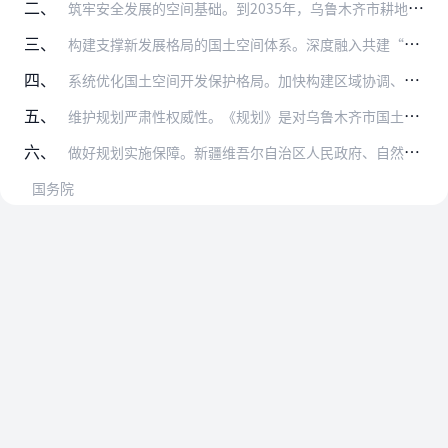
二、
筑牢安全发展的空间基础。到2035年，乌鲁木齐市耕地保有量不低于87.23万亩，其中永久基本农田保护面积不低于63.94万亩；生态保护红线面积不低于3281.3…
三、
构建支撑新发展格局的国土空间体系。深度融入共建“一带一路”，引领丝绸之路经济带核心区建设，提高面向毗邻国家的次区域合作支撑能力，促进天山北坡城市群一体化发展，加…
四、
系统优化国土空间开发保护格局。加快构建区域协调、城乡融合的城镇体系，提升中心城区服务能级，深化乌昌城市功能和空间布局一体化，深化兵地融合发展。筑牢天山生态屏障，…
五、
维护规划严肃性权威性。《规划》是对乌鲁木齐市国土空间作出的全局安排，是全市国土空间保护、开发、利用、修复的政策和总纲，必须严格执行，任何部门和个人不得随意修改、…
六、
做好规划实施保障。新疆维吾尔自治区人民政府、自然资源部要指导督促乌鲁木齐市人民政府加强组织领导，明确责任分工，健全工作机制，完善配套政策措施，做好《规划》印发和…
国务院