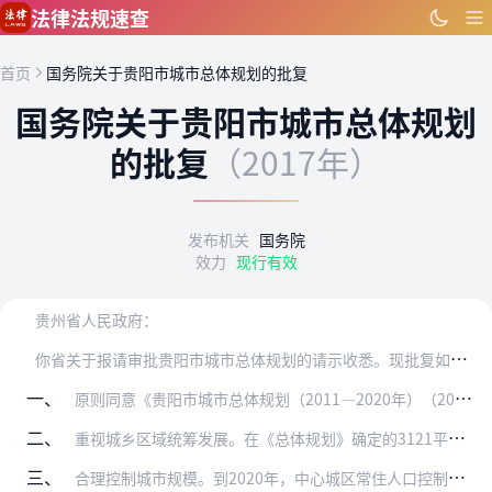
跳到主要内容
法律法规速查
首页
国务院关于贵阳市城市总体规划的批复
国务院关于贵阳市城市总体规划
的批复
（2017年）
发布机关
国务院
效力
现行有效
贵州省人民政府：
你
省关于报请审批贵阳市城市总体规划的请示收悉。现批复如下：
一、
原则同意《贵阳市城市总体规划（2011—2020年）（2017年修订）》（以下简称《总体规划》）。
二、
重视城乡区域统筹发展。在《总体规划》确定的3121平方公里城市规划区范围内，实行城乡统一规划管理。加强城中村和城乡结合部地区的规划建设管理，城镇基础设施、公共服…
三、
合理控制城市规模。到2020年，中心城区常住人口控制在400万人以内，城市建设用地控制在380平方公里以内。要贯彻落实城乡规划法关于先规划后建设的原则，禁止在《…