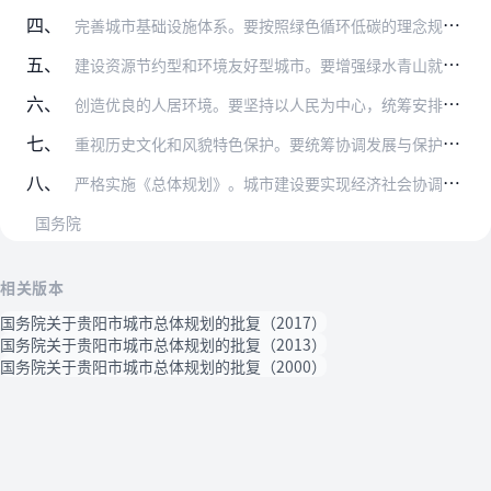
四、
完善城市基础设施体系。要按照绿色循环低碳的理念规划建设城市基础设施。进一步完善公路、铁路、机场等交通基础设施，加强城市内外交通衔接。根据实际需求科学论证轨道交通…
五、
建设资源节约型和环境友好型城市。要增强绿水青山就是金山银山的意识，坚持节约资源和保护环境的基本国策。按照促进生产空间集约高效、生活空间宜居适度、生态空间山清水秀…
六、
创造优良的人居环境。要坚持以人民为中心，统筹安排关系人民群众切身利益的教育、医疗、市政等公共服务设施的规划布局和建设。加快建立多主体供给、多渠道保障、租购并举的…
七、
重视历史文化和风貌特色保护。要统筹协调发展与保护的关系，按照整体保护的原则，切实保护好城市传统风貌和格局。要落实历史文化遗产保护和紫线管理要求，重点保护好各级文…
八、
严格实施《总体规划》。城市建设要实现经济社会协调发展，物质文明和精神文明共同进步。城市管理要健全民主法治，坚持依法治市，构建和谐社会，提高治理体系和治理能力现代…
国务院
相关版本
国务院关于贵阳市城市总体规划的批复（2017）
国务院关于贵阳市城市总体规划的批复（2013）
国务院关于贵阳市城市总体规划的批复（2000）