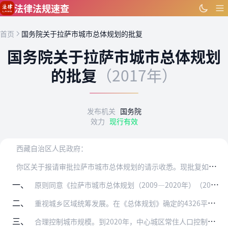
跳到主要内容
法律法规速查
首页
国务院关于拉萨市城市总体规划的批复
国务院关于拉萨市城市总体规划
的批复
（2017年）
发布机关
国务院
效力
现行有效
西藏自治区人民政府：
你
区关于报请审批拉萨市城市总体规划的请示收悉。现批复如下：
一、
原则同意《拉萨市城市总体规划（2009—2020年）（2017年修订）》（以下简称《总体规划》）。
二、
重视城乡区域统筹发展。在《总体规划》确定的4326平方公里城市规划区范围内，实行城乡统一规划管理。加强区域基础设施共建共享，城镇基础设施、公共服务设施的建设应当…
三、
合理控制城市规模。到2020年，中心城区常住人口控制在50万人以内，城市建设用地控制在77.88平方公里以内。要贯彻城乡规划法关于先规划后建设的原则，禁止在《总…