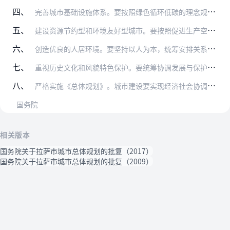
四、
完善城市基础设施体系。要按照绿色循环低碳的理念规划建设城市基础设施。进一步完善公路、铁路、机场等交通基础设施，加强城市内外交通衔接，发挥综合性交通枢纽作用。发展…
五、
建设资源节约型和环境友好型城市。要按照促进生产空间集约高效、生活空间宜居适度、生态空间山清水秀的总体要求，形成合理的城市空间结构，促进经济建设、城乡建设和环境建…
六、
创造优良的人居环境。要坚持以人为本，统筹安排关系人民群众切身利益的教育、医疗、市政等公共服务设施的规划布局和建设。将城市保障性住房的建设目标纳入近期建设规划，确…
七、
重视历史文化和风貌特色保护。要统筹协调发展与保护的关系，按照整体保护的原则，切实保护好城市特别是历史城区传统风貌和格局。要编制历史文化名城保护专项规划，落实历史…
八、
严格实施《总体规划》。城市建设要实现经济社会协调发展，物质文明和精神文明共同进步。城市管理要健全民主法治，坚持依法治市，构建和谐社会。《总体规划》是拉萨市城市发…
国务院
相关版本
国务院关于拉萨市城市总体规划的批复（2017）
国务院关于拉萨市城市总体规划的批复（2009）