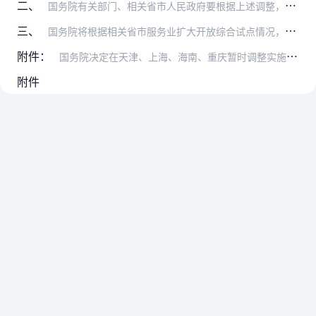
二、
国务院有关部门、相关省市人民政府要根据上述调整，及时对本部门、本省市制定的规章和规范性文件作相应调整，建立与服务业扩大开放综合试点相适应的管理制度。
三、
国务院将根据相关省市服务业扩大开放综合试点情况，适时对本批复的内容进行调整。
附件：
国务院决定在天津、上海、海南、重庆暂时调整实施的有关行政法规规定目录
附件