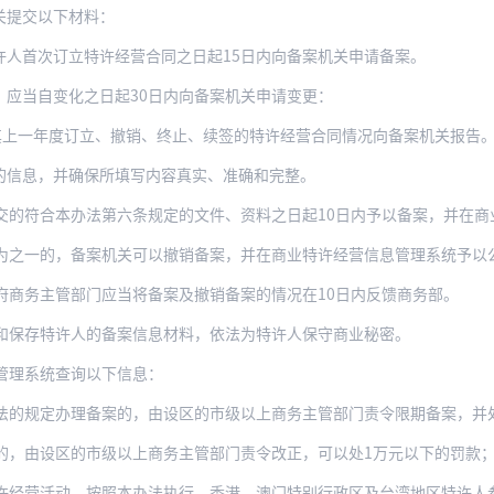
关提交以下材料：
许人首次订立特许经营合同之日起15日内向备案机关申请备案。
，应当自变化之日起30日内向备案机关申请变更：
将其上一年度订立、撤销、终止、续签的特许经营合同情况向备案机关报告
的信息，并确保所填写内容真实、准确和完整。
交的符合本办法第六条规定的文件、资料之日起10日内予以备案，并在商
为之一的，备案机关可以撤销备案，并在商业特许经营信息管理系统予以
府商务主管部门应当将备案及撤销备案的情况在10日内反馈商务部。
和保存特许人的备案信息材料，依法为特许人保守商业秘密。
管理系统查询以下信息：
办理备案的，由设区的市级以上商务主管部门责令限期备案，并处1万元以上5万元以下罚款
由设区的市级以上商务主管部门责令改正，可以处1万元以下的罚款；情节严重的，
许经营活动，按照本办法执行。香港、澳门特别行政区及台湾地区特许人