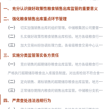
一、 充分认识做好政策性粮食销售出库监管的重要意义
二、 强化粮食销售出库重点环节管理
（一）
切实加强销售出库的组织管理。中储粮集团公司要督促各分支机构按照提报标的要求，结合具体收储企业实际情况，综合考虑库点60-75天出库期的总体出库能力，合理确定粮食…
（二）
扎实做好政策性粮食销售出库检验。地方各级粮食行政管理部门、中储粮分支机构，要督促指导具体收储企业严格执行粮食销售出库质量安全检验制度，按照粮食质量标准和食品安全…
（三）
加大交易纠纷协调处理力度。各省级粮食交易中心认真履行组织交易、协调出库职责，严格按照《粮食竞价销售交易规则》规定，及时组织买卖双方企业调解纠纷，保证售出粮食顺利…
三、 实施分类监管落实各方责任
（一）
竞价销售的超期储存粮食出库监管。地方各级粮食行政管理部门负责督促指导超期储存粮食质量安全检验和销售出库监管，确保顺利出库。农业农村部门负责饲用加工监管，确保饲用…
严
格执行超期储存粮食出入库报告制度。对出库检验不符合食品安全标准的，卖方企业须在检验后3个工作日内，向企业所在地粮食行政管理部门报告涉及的粮食批次、数量、质量安…
（二）
定向销售、邀标销售的超期储存粮食出库监管。地方各级粮食行政管理部门负责督促指导相关买方企业按照《关于做好超期储存和蓆茓囤储存粮食定向销售有关工作的通知》（国粮调…
（三）
正常储存期限内粮食的销售出库监管。中储粮分支机构对储粮风险高的直属库本库、分库及租赁库点提前做好风险评估和处置预案，建立完善风险管理台账。地方粮食行政管理部门、…
四、 严肃查处违法违规行为