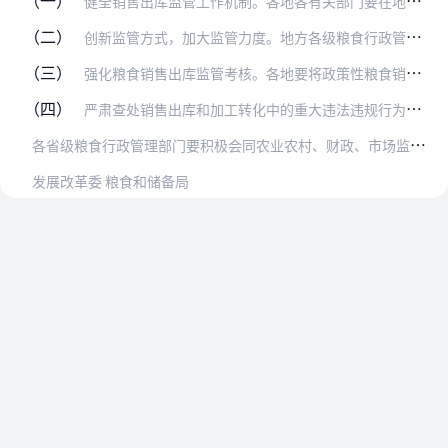
（一）
健全销售出库监管工作机制。各地各有关部门要在地方政府的统一领导下，健全发改、粮食、农业农村、财政、市场监督管理、农发行、中储粮等部门单位共同参与的政策性粮食库存…
（二）
创新监管方式，加大监管力度。地方各级粮食行政管理部门要充分发挥12325全国粮食流通监管热线作用，接受群众举报投诉。紧盯成交价格、交易资金、出库能力、车辆运输“…
（三）
强化粮食销售出库监管考核。各地要将政策性粮食销售出库监管职责落实情况纳入粮食安全省长责任制考核范围。国家粮食和物资储备局对中储粮系统协调政策性粮食销售出库工作情…
（四）
严肃查处销售出库和加工转化中的重大违法违规行为。对发现挂拍空单抵顶亏库、数量短缺、保管不善造成严重霉粮坏粮事故、以陈顶新套取财政补贴资金、不符合食品安全标准的粮…
各
省级粮食行政管理部门要积极会同农业农村、财政、市场监督管理、农发行等部门单位，每月底对本辖区政策性粮食拍卖销售中发现的违法违规问题及处理情况进行汇总，并在全省…
发展改革委 粮食和储备局