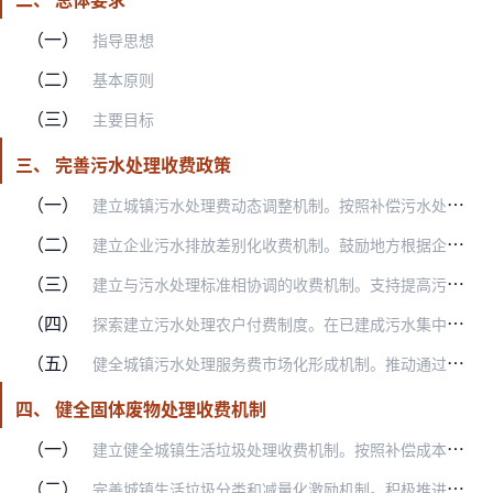
（一）
指导思想
（二）
基本原则
（三）
主要目标
三、 完善污水处理收费政策
（一）
建立城镇污水处理费动态调整机制。按照补偿污水处理和污泥处置设施运营成本（不含污水收集和输送管网建设运营成本）并合理盈利的原则，制定污水处理费标准，并依据定期评估…
（二）
建立企业污水排放差别化收费机制。鼓励地方根据企业排放污水中主要污染物种类、浓度、环保信用评级等，分类分档制定差别化收费标准，促进企业污水预处理和污染物减排。各地…
（三）
建立与污水处理标准相协调的收费机制。支持提高污水处理标准，污水处理排放标准提高至一级A或更严格标准的城镇和工业园区，可相应提高污水处理费标准，长江经济带相关省份…
（四）
探索建立污水处理农户付费制度。在已建成污水集中处理设施的农村地区，探索建立农户付费制度，综合考虑村集体经济状况、农户承受能力、污水处理成本等因素，合理确定付费标…
（五）
健全城镇污水处理服务费市场化形成机制。推动通过招投标等市场竞争方式，以污水处理和污泥处置成本、污水总量、污染物去除量、经营期限等为主要参数，形成污水处理服务费标…
四、 健全固体废物处理收费机制
（一）
建立健全城镇生活垃圾处理收费机制。按照补偿成本并合理盈利的原则，制定和调整城镇生活垃圾处理收费标准。2020年底前，全国城市及建制镇全面建立生活垃圾处理收费制度…
（二）
完善城镇生活垃圾分类和减量化激励机制。积极推进城镇生活垃圾处理收费方式改革，对非居民用户推行垃圾计量收费，并实行分类垃圾与混合垃圾差别化收费等政策，提高混合垃圾…