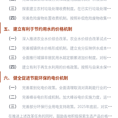
（三）
探索建立农村垃圾处理收费制度。在已实行垃圾处理制度的农村地区，建立农村垃圾处理收费制度，综合考虑当地经济发展水平、农户承受能力、垃圾处理成本等因素，合理确定收费…
（四）
完善危险废物处置收费机制。按照补偿危险废物收集、运输、贮存和处置成本并合理盈利的原则，制定和调整危险废物处置收费标准，提高危险废物处置能力。综合考虑区域内医疗机…
五、 建立有利于节约用水的价格机制
（一）
深入推进农业水价综合改革。农业水价综合改革试点地区要将农业水价一步或分步提高到运行维护成本水平，有条件的地区提高到完全成本水平，全面实行超定额用水累进加价，并同…
（二）
完善城镇供水价格形成机制。建立充分反映供水成本、激励提升供水质量的价格形成和动态调整机制，逐步将居民用水价格调整至不低于成本水平，非居民用水价格调整至补偿成本并…
（三）
全面推行城镇非居民用水超定额累进加价制度。对标先进企业，科学制定用水定额并动态调整，合理确定分档水量和加价标准，2020年底前要全面落实到位。缺水地区要从紧制定…
（四）
建立有利于再生水利用的价格政策。按照与自来水保持竞争优势的原则确定再生水价格，推动园林绿化、道路清扫、消防等公共领域使用再生水。具备条件的可协商定价，探索实行累…
六、 健全促进节能环保的电价机制
（一）
完善差别化电价政策。全面清理取消对高耗能行业的优待类电价以及其他各种不合理价格优惠政策。严格落实铁合金、电石、烧碱、水泥、钢铁、黄磷、锌冶炼等7个行业的差别电价…
（二）
完善峰谷电价形成机制。加大峰谷电价实施力度，运用价格信号引导电力削峰填谷。省级价格主管部门可在销售电价总水平不变的前提下，建立峰谷电价动态调整机制，进一步扩大销…
（三）
完善部分环保行业用电支持政策。2025年底前，对实行两部制电价的污水处理企业用电、电动汽车集中式充换电设施用电、港口岸电运营商用电、海水淡化用电，免收需量（容量…
在
推进上述改革任务的同时，鼓励各地积极探索生态产品价格形成机制、碳排放权交易、可再生能源强制配额和绿证交易制度等绿色价格政策，对影响面大、制约因素复杂的政策措施…