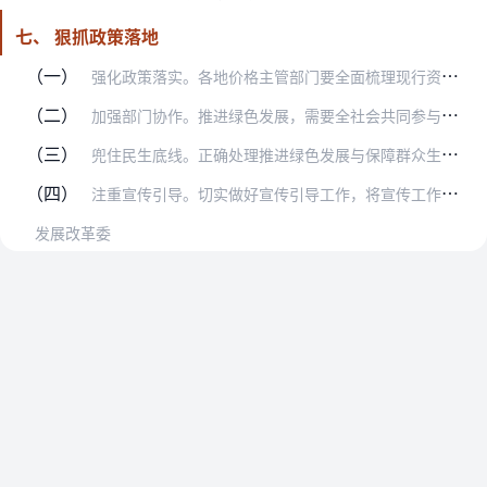
七、 狠抓政策落地
（一）
强化政策落实。各地价格主管部门要全面梳理现行资源环境价格政策落实情况，发现问题及时改进，对落实不力的要强化问责。对新出台的政策要建立落实台账，逐项明确时间表、路…
（二）
加强部门协作。推进绿色发展，需要全社会共同参与。各级价格主管部门要主动与相关部门加强协作，统筹运用价格、环保、财政、金融、投资、产业等政策措施，形成政策合力，共…
（三）
兜住民生底线。正确处理推进绿色发展与保障群众生活的关系，充分考虑社会承受能力尤其是低收入群体承受能力，完善并执行好社会救助和保障标准与物价上涨挂钩的联动机制，采…
（四）
注重宣传引导。切实做好宣传引导工作，将宣传工作与政策制定放在同等重要位置，同研究、同部署、同落实，最大限度凝聚社会共识，强化全社会节约资源、保护环境、促进绿色发…
发展改革委