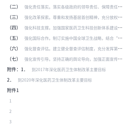
（二）
强化责任落实。落实各级政府的领导责任、保障责任、管理责任、监督责任，建立责任落实和考核的刚性约束机制。加大政府卫生投入力度，到2020年，全面落实政府对符合区域…
（三）
强化改革探索。尊重和发扬基层首创精神，充分放权，鼓励地方锐意进取、因地制宜大胆探索，特别是针对一些矛盾和问题多、攻坚难度大的改革，主动作为、勇于攻坚，创造性开展…
（四）
强化科技支撑。加强国家医药卫生科技创新体系建设，继续组织国家科技重大专项和重点研发计划项目，提升科技创新能力。依托各类重点实验室、国家临床医学研究中心和协同研究…
（五）
强化国际合作。制订实施中国全球卫生战略，结合“一带一路”建设，建立完善国际交流合作机制，加强多双边交流合作，深入参与全球卫生治理，交流借鉴改革发展有益经验。搭建…
（六）
强化督查评估。建立健全督查评估制度，充分发挥第三方评估作用，强化结果运用和激励问责。增强监测实时性和准确性，将监测结果运用到政策制定、执行、督查、整改全过程。国…
（七）
强化宣传引导。坚持正确的舆论导向，加强正面宣传和舆论引导，大力宣传医改进展成效、典型经验和先进人物，加强政策解读，及时回应社会关切，合理引导社会预期，提高群众对…
附件：1．
到2017年深化医药卫生体制改革主要目标
2．
到2020年深化医药卫生体制改革主要目标
附件1
1
2
3