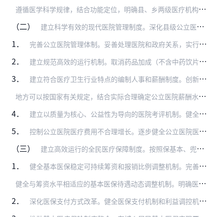
遵
循医学科学规律，结合功能定位，明确县、乡两级医疗机构的医疗服务范围，对于超出功能定位和服务能力的疾病，为患者提供相应转诊服务。完善双向转诊程序，建立健全转诊指…
（二）
建立科学有效的现代医院管理制度。深化县级公立医院综合改革，加快推进城市公立医院综合改革。到2017年，各级各类公立医院全面推开综合改革，初步建立决策、执行、监督…
1．
完善公立医院管理体制。妥善处理医院和政府关系，实行政事分开和管办分开，推动医院管理模式和运行方式转变。加强政府在方向、政策、引导、规划、评价等方面的宏观管理，加…
2．
建立规范高效的运行机制。取消药品加成（不含中药饮片），通过调整医疗服务价格、加大政府投入、改革支付方式、降低医院运行成本等，建立科学合理的补偿机制。逐步建立以成…
3．
建立符合医疗卫生行业特点的编制人事和薪酬制度。创新公立医院编制管理方式，完善编制管理办法，积极探索开展公立医院编制管理改革试点。在地方现有编制总量内，确定公立医…
地
方可以按国家有关规定，结合实际合理确定公立医院薪酬水平，逐步提高人员经费支出占业务支出的比例，并建立动态调整机制。对工作时间之外劳动较多、高层次医疗人才集聚、…
4．
建立以质量为核心、公益性为导向的医院考评机制。健全医院绩效评价体系，机构考核应涵盖社会效益、服务提供、质量安全、综合管理、可持续发展等内容，重视卫生应急、对口支…
5．
控制公立医院医疗费用不合理增长。逐步健全公立医院医疗费用控制监测和考核机制。设定全国医疗费用增长控制目标，各省（区、市）根据不同地区医疗费用水平和增长幅度以及不…
（三）
建立高效运行的全民医疗保障制度。按照保基本、兜底线、可持续的原则，围绕资金来源多元化、保障制度规范化、管理服务社会化三个关键环节，加大改革力度，建立高效运行的全…
1．
健全基本医保稳定可持续筹资和报销比例调整机制。完善医保缴费参保政策，厘清政府、单位、个人缴费责任，逐步建立稳定可持续的多渠道筹资机制，同经济社会发展水平、各方承…
健
全与筹资水平相适应的基本医保待遇动态调整机制。明确医保待遇确定和调整的政策权限、调整依据和决策程序，避免待遇调整的随意性。明确基本医保的保障边界。合理确定基本…
2．
深化医保支付方式改革。健全医保支付机制和利益调控机制，实行精细化管理，激发医疗机构规范行为、控制成本、合理收治和转诊患者的内生动力。全面推行按病种付费为主，按人…