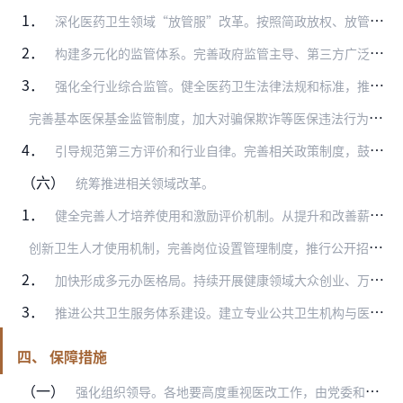
1．
深化医药卫生领域“放管服”改革。按照简政放权、放管结合、优化服务的要求，推进医药卫生领域行政审批制度改革。对确需保留的行政审批事项，建立清单制度并向社会公示。转…
2．
构建多元化的监管体系。完善政府监管主导、第三方广泛参与、医疗卫生机构自我管理和社会监督为补充的多元化综合监管体系。加强部门联动，加大监管力度，切实防止和减少损害…
3．
强化全行业综合监管。健全医药卫生法律法规和标准，推动监管重心转向全行业监管。加快出台基本医疗卫生法，建立健全中医药法规，完善相关标准规范。实行属地化监督，加强基…
完
善基本医保基金监管制度，加大对骗保欺诈等医保违法行为的惩戒力度。完善医疗保险对医疗服务的监控机制，将监管对象由医疗机构延伸至医务人员。强化药品质量监管，进一步…
4．
引导规范第三方评价和行业自律。完善相关政策制度，鼓励符合条件的第三方积极开展或参与评价标准的咨询、技术支持、考核评价等工作，推动医疗机构考核评价由政府主导逐步向…
（六）
统筹推进相关领域改革。
1．
健全完善人才培养使用和激励评价机制。从提升和改善薪酬待遇、发展空间、执业环境、社会地位等方面入手，调动广大医务人员积极性、主动性和创造性，发挥医务人员改革主力军…
创
新卫生人才使用机制，完善岗位设置管理制度，推行公开招聘制度，实行全员聘用制度，实现人员分类管理。改善从业环境和薪酬待遇，促进医疗资源向中西部地区倾斜、向基层和…
2．
加快形成多元办医格局。持续开展健康领域大众创业、万众创新。鼓励社会力量兴办健康服务业，扩大健康服务相关支撑产业规模，优化健康服务业发展环境。健全非营利性和营利性…
3．
推进公共卫生服务体系建设。建立专业公共卫生机构与医疗机构、基层医疗卫生机构分工协作机制，健全基本公共卫生服务项目和重大公共卫生服务项目遴选机制。到2020年，基…
四、 保障措施
（一）
强化组织领导。各地要高度重视医改工作，由党委和政府主要负责同志或一位主要负责同志担任医改领导小组组长，亲自负责医改工作，充分发挥医改领导小组的统筹协调作用，统一…