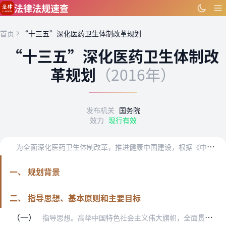
跳到主要内容
法律法规速查
首页
“十三五”深化医药卫生体制改革规划
“十三五”深化医药卫生体制改
革规划
（2016年）
发布机关
国务院
效力
现行有效
为
全面深化医药卫生体制改革，推进健康中国建设，根据《中华人民共和国国民经济和社会发展第十三个五年规划纲要》、《中共中央国务院关于深化医药卫生体制改革的意见》和《…
一、 规划背景
二、 指导思想、基本原则和主要目标
（一）
指导思想。高举中国特色社会主义伟大旗帜，全面贯彻党的十八大和十八届三中、四中、五中、六中全会精神，以马克思列宁主义、毛泽东思想、邓小平理论、“三个代表”重要思想…