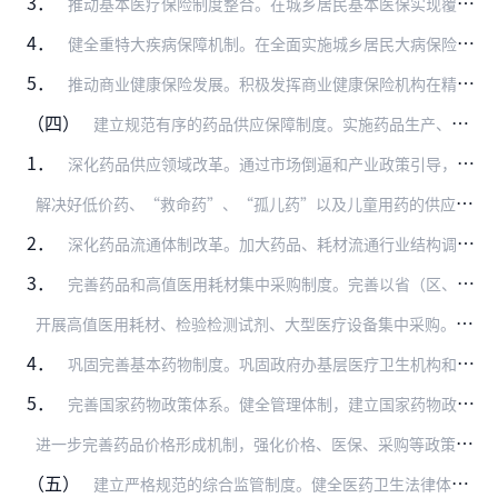
3．
推动基本医疗保险制度整合。在城乡居民基本医保实现覆盖范围、筹资政策、保障待遇、医保目录、定点管理、基金管理“六统一”的基础上，加快整合基本医保管理机构。理顺管理…
4．
健全重特大疾病保障机制。在全面实施城乡居民大病保险基础上，采取降低起付线、提高报销比例、合理确定合规医疗费用范围等措施，提高大病保险对困难群众支付的精准性。完善…
5．
推动商业健康保险发展。积极发挥商业健康保险机构在精算技术、专业服务和风险管理等方面的优势，鼓励和支持其参与医保经办服务，形成多元经办、多方竞争的新格局。在确保基…
（四）
建立规范有序的药品供应保障制度。实施药品生产、流通、使用全流程改革，调整利益驱动机制，破除以药补医，推动各级各类医疗机构全面配备、优先使用基本药物，建设符合国情…
1．
深化药品供应领域改革。通过市场倒逼和产业政策引导，推动企业提高创新和研发能力，促进做优做强，提高产业集中度，推动中药生产现代化和标准化，实现药品医疗器械质量达到…
解
决好低价药、“救命药”、“孤儿药”以及儿童用药的供应问题。扶持低价药品生产，保障市场供应，保持药价基本稳定。建立健全短缺药品监测预警和分级应对机制，加快推进紧…
2．
深化药品流通体制改革。加大药品、耗材流通行业结构调整力度，引导供应能力均衡配置，加快构建药品流通全国统一开放、竞争有序的市场格局，破除地方保护，形成现代流通新体…
3．
完善药品和高值医用耗材集中采购制度。完善以省（区、市）为单位的网上药品集中采购机制，落实公立医院药品分类采购，坚持集中带量采购原则，公立医院改革试点城市可采取以…
开
展高值医用耗材、检验检测试剂、大型医疗设备集中采购。规范和推进高值医用耗材集中采购，统一高值医用耗材编码标准，区别不同情况推行高值医用耗材招标采购、谈判采购、…
4．
巩固完善基本药物制度。巩固政府办基层医疗卫生机构和村卫生室实施基本药物制度成果，推动基本药物在目录、标识、价格、配送、配备使用等方面实行统一政策。加强儿童、老年…
5．
完善国家药物政策体系。健全管理体制，建立国家药物政策协调机制。推动医药分开，采取综合措施切断医院和医务人员与药品、耗材间的利益链。医疗机构应按照药品通用名开具处…
进
一步完善药品价格形成机制，强化价格、医保、采购等政策的衔接，坚持分类管理，实行不同的价格管理方式，逐步建立符合我国药品市场特点的药价管理体系。建立健全医保药品…
（五）
建立严格规范的综合监管制度。健全医药卫生法律体系，加快转变政府职能，完善与医药卫生事业发展相适应的监管模式，提高综合监管效率和水平，推进监管法制化和规范化，建立…