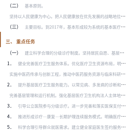
（二）
基本原则。
坚
持以人民健康为中心。把人民健康放在优先发展的战略地位，以公平可及、群众受益为目标，坚守底线、补齐短板，作出更有效的制度安排，维护基本医疗卫生服务的公益性，使全…
（三）
主要目标。到2017年，基本形成较为系统的基本医疗卫生制度政策框架。分级诊疗政策体系逐步完善，现代医院管理制度和综合监管制度建设加快推进，全民医疗保障制度更加高…
三、 重点任务
（一）
建立科学合理的分级诊疗制度。坚持居民自愿、基层首诊、政策引导、创新机制，以家庭医生签约服务为重要手段，鼓励各地结合实际推行多种形式的分级诊疗模式，推动形成基层首…
1．
健全完善医疗卫生服务体系。优化医疗卫生资源布局，明确各级各类医疗卫生机构功能定位，加强协作，推动功能整合和资源共享。合理控制公立综合性医院数量和规模。大力推进面…
实
施中医药传承与创新工程，推动中医药服务资源与临床科研有机结合，加强中医适宜技术的应用，充分发挥中医药在“治未病”、重大疾病治疗和疾病康复中的重要作用。在基层中…
2．
提升基层医疗卫生服务能力。以常见病、多发病的诊断和鉴别诊断为重点，强化乡镇卫生院、社区卫生服务中心基本医疗服务能力建设。提升乡镇卫生院开展急诊抢救、二级以下常规…
完
善基层管理和运行机制。强化基层医疗卫生机构法人主体地位，落实人事、经营、分配等方面自主权。进一步完善基层医疗卫生机构绩效工资制度，收支结余部分可按规定提取职工…
3．
引导公立医院参与分级诊疗。进一步完善和落实医保支付和医疗服务价格政策，调动三级公立医院参与分级诊疗的积极性和主动性，引导三级公立医院收治疑难复杂和危急重症患者，…
4．
推进形成诊疗—康复—长期护理连续服务模式。明确医疗机构急慢分治服务流程，建立健全分工协作机制，畅通医院、基层医疗卫生机构、康复医院和护理院等慢性病医疗机构之间的…
5．
科学合理引导群众就医需求。建立健全家庭医生签约服务制度，通过提高基层服务能力、医保支付、价格调控、便民惠民等措施，鼓励城乡居民与基层医生或家庭医生团队签约。到2…