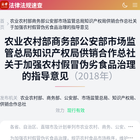
跳到主要内容
法律法规速查
首
农业农村部商务部公安部市场监管总局知识产权局供销合作总社关
页
于加强农村假冒伪劣食品治理的指导意见
农业农村部商务部公安部市场监
管总局知识产权局供销合作总社
关于加强农村假冒伪劣食品治理
的指导意见
（2018年）
发布机关
农业农村部、商务部、公安部、市场监管总局、知识产权局、
供销合作总社
效力
现行有效
各
省、自治区、直辖市及计划单列市农业农村、商务、公安、市场监管、知识产权主管部门及供销合作社：
为
加强农村假冒伪劣食品治理，规范农村食品市场秩序，维护群众健康和合法权益，扎实推进乡村振兴战略实施，现提出如下指导意见。