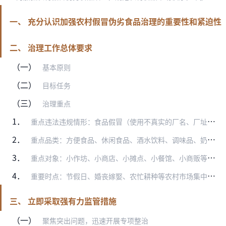
一、 充分认识加强农村假冒伪劣食品治理的重要性和紧迫性
二、 治理工作总体要求
（一）
基本原则
（二）
目标任务
（三）
治理重点
1．
重点违法违规情形：食品假冒（使用不真实的厂名、厂址、商标、产品名称、产品标识等信息）；侵权“山寨”（食品包装标识、文字图案等模仿其他品牌食品，误导消费者）；食品…
2．
重点品类：方便食品、休闲食品、酒水饮料、调味品、奶及奶制品、肉及肉制品等农村消费量大的食品品类。
3．
重点对象：小作坊、小商店、小摊点、小餐馆、小商贩等食品生产经营主体和农村集市、食品批发市场。
4．
重要时点：节假日、婚丧嫁娶、农忙耕种等农村市场集中消费时段。
三、 立即采取强有力监管措施
（一）
聚焦突出问题，迅速开展专项整治