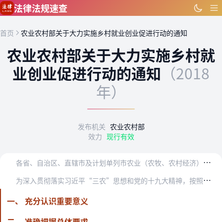
跳到主要内容
法律法规速查
首页
农业农村部关于大力实施乡村就业创业促进行动的通知
农业农村部关于大力实施乡村就
业创业促进行动的通知
（2018
年）
发布机关
农业农村部
效力
现行有效
各
省、自治区、直辖市及计划单列市农业（农牧、农村经济）厅（局、委），新疆生产建设兵团农业局：
为
深入贯彻落实习近平“三农”思想和党的十九大精神，按照《中共中央国务院关于实施乡村振兴战略的意见》的决策部署，促进农业提质增效、农村繁荣稳定和农民就业增收，加快…
一、 充分认识重要意义
二、 准确把握总体要求