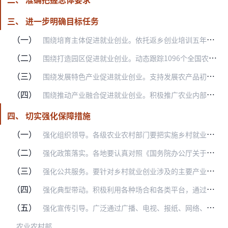
三、 进一步明确目标任务
（一）
围绕培育主体促进就业创业。依托返乡创业培训五年行动计划、新型职业农民培育工程、农村实用人才带头人和大学生村官示范培训、农村青年创业致富“领头雁”计划、贫困村创业…
（二）
围绕打造园区促进就业创业。动态跟踪1096个全国农村创业创新园区（基地）运营情况，及时更新园区（基地）目录，加快建设一批区域特色明显、基础设施完备、政策措施配套…
（三）
围绕发展特色产业促进就业创业。支持发展农产品初加工、精深加工、综合利用加工、主食加工、休闲旅游、电子商务等优势产业，鼓励发展特色农业、传统民俗民族工艺，手工编织…
（四）
围绕推动产业融合促进就业创业。积极推广农业内部融合、产业延伸融合、功能拓展融合、新技术渗透融合、产城融合和复合型融合等多种融合模式；支持发展循环型、终端型、体验…
四、 切实强化保障措施
（一）
强化组织领导。各级农业农村部门要把实施乡村就业创业促进行动作为乡村振兴战略的重要举措，作为经常性、长期性和战略性的重要任务来抓，研究制定本地乡村就业创业促进行动…
（二）
强化政策落实。各地要认真对照《国务院办公厅关于支持返乡下乡人员创业创新促进农村一二三产业融合发展的意见》等文件，尽快制定出台相应的实施意见，进一步推动各项就业创…
（三）
强化公共服务。要针对乡村就业创业涉及的主要产业、优惠政策、配套服务等内容，督促指导市县加快建设乡村就业创业共享平台和信息服务窗口，增强就业创业的引导性、精准性和…
（四）
强化典型带动。积极利用各种场合和各类平台，通过座谈会、大讲堂、现场交流等活动，以农村创业创新优秀带头人和优秀乡村企业家的创业历程等为素材，讲述乡村就业创业故事，…
（五）
强化宣传引导。广泛通过广播、电视、报纸、网络、微信、微博、宣传册、明白纸等形式，积极宣传促进乡村就业创业发展的相关政策和项目实施成效；积极宣传各类促进乡村就业创…
农业农村部