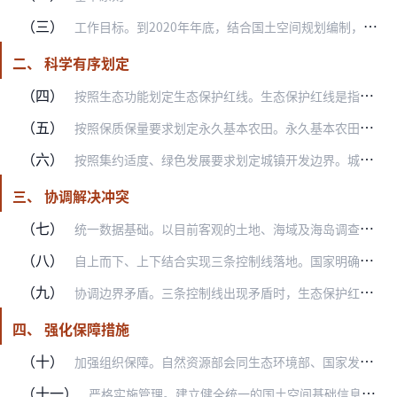
（三）
工作目标。到2020年年底，结合国土空间规划编制，完成三条控制线划定和落地，协调解决矛盾冲突，纳入全国统一、多规合一的国土空间基础信息平台，形成一张底图，实现部…
二、 科学有序划定
（四）
按照生态功能划定生态保护红线。生态保护红线是指在生态空间范围内具有特殊重要生态功能、必须强制性严格保护的区域。优先将具有重要水源涵养、生物多样性维护、水土保持、…
（五）
按照保质保量要求划定永久基本农田。永久基本农田是为保障国家粮食安全和重要农产品供给，实施永久特殊保护的耕地。依据耕地现状分布，根据耕地质量、粮食作物种植情况、土…
（六）
按照集约适度、绿色发展要求划定城镇开发边界。城镇开发边界是在一定时期内因城镇发展需要，可以集中进行城镇开发建设、以城镇功能为主的区域边界，涉及城市、建制镇以及各…
三、 协调解决冲突
（七）
统一数据基础。以目前客观的土地、海域及海岛调查数据为基础，形成统一的工作底数底图。已形成第三次国土调查成果并经认定的，可直接作为工作底数底图。相关调查数据存在冲…
（八）
自上而下、上下结合实现三条控制线落地。国家明确三条控制线划定和管控原则及相关技术方法；省（自治区、直辖市）确定本行政区域内三条控制线总体格局和重点区域，提出下一…
（九）
协调边界矛盾。三条控制线出现矛盾时，生态保护红线要保证生态功能的系统性和完整性，确保生态功能不降低、面积不减少、性质不改变；永久基本农田要保证适度合理的规模和稳…
四、 强化保障措施
（十）
加强组织保障。自然资源部会同生态环境部、国家发展改革委、住房城乡建设部、交通运输部、水利部、农业农村部等有关部门建立协调机制，加强对地方督促指导。地方各级党委和…
（十一）
严格实施管理。建立健全统一的国土空间基础信息平台，实现部门信息共享，严格三条控制线监测监管。三条控制线是国土空间用途管制的基本依据，涉及生态保护红线、永久基本农…