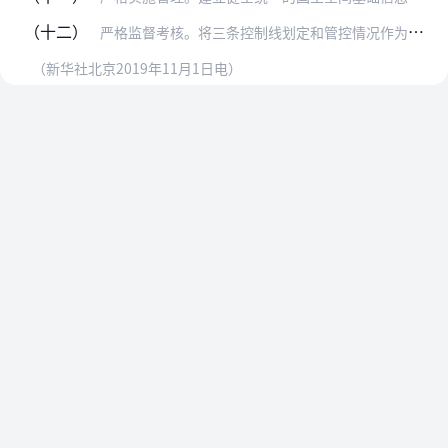
（十二）
严格监督考核。将三条控制线划定和管控情况作为地方党政领导班子和领导干部政绩考核内容。国家自然资源督察机构、生态环境部要按照职责，会同有关部门开展督察和监管，并将…
（新华社北京2019年11月1日电）