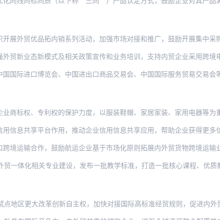
同标同质（以下称“三同”）产品认定方式，鼓励企业对其产品满足“三同”要求作出自我
贸优品拓内销系列活动，加强市场对接和推广，鼓励开展集中采购，支持优质外贸产品进电
业态新模式及相关政策宣传和业务培训，支持内贸企业采用跨境电商、市场采购贸易等方式
进口博览会、中国进出口商品交易会、中国国际服务贸易交易会等展会作用，培育一批内外
权、专利权的保护力度，以服装鞋帽、家居家装、家用电器等为重点，开展打击侵权假冒专
共享平台作用，推动企业信用信息共享应用，帮助企业获得更多信贷支持。鼓励内外贸企业
输合作，鼓励航运企业基于市场化原则拓展内外贸货物跨境运输业务范围。加快发展沿海和
化相关专业建设，发布一批教学标准，打造一批核心课程、优质教材和实践项目。支持开展内
更大改革创新自主权，加快对接国际高标准经贸规则，促进内外贸规则制度衔接，复制推广一