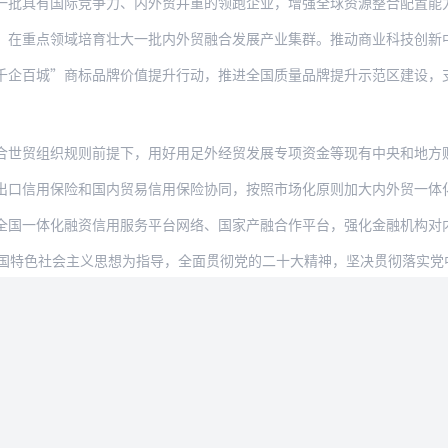
国际竞争力、内外贸并重的领跑企业，增强全球资源整合配置能力，支持供应链核心企业带动
领域培育壮大一批内外贸融合发展产业集群。推动商业科技创新中心建设，促进互联网、大数
”商标品牌价值提升行动，推进全国质量品牌提升示范区建设，支持发展区域品牌，发展绿色
织规则前提下，用好用足外经贸发展专项资金等现有中央和地方财政资金渠道，积极支持内外
保险和国内贸易信用保险协同，按照市场化原则加大内外贸一体化信用保险综合性支持力度，
化融资信用服务平台网络、国家产融合作平台，强化金融机构对内外贸企业的服务能力。在依