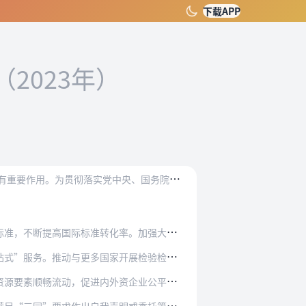
下载APP
（2023年）
加
快内外贸一体化发展是构建新发展格局、推动高质量发展的内在要求，对促进经济发展、扩大内需、稳定企业具有重要作用。为贯彻落实党中央、国务院决策部署，加快内外贸一体…
化率。加强大宗贸易商品、对外承包工程、智能网…
家开展检验检疫电子证书国际合作。深化共建“一…
外资企业公平竞争。探索完善短缺药品供应保障应…