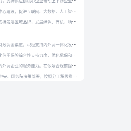
上下游企业协同开拓国内国际市场。建设农业国际…
据、人工智能和内外贸相关产业深度融合。促进“…
、有机、地理标志和名特优新农产品公共品牌。支…
贸一体化发展。允许地方政府发行专项债券支持符…
优化承保和理赔条件。鼓励保险机构开展国内贸易…
法合规前提下，鼓励金融机构依托应收账款、存货…
各
地方、各有关部门要以习近平新时代中国特色社会主义思想为指导，全面贯彻党的二十大精神，坚决贯彻落实党中央、国务院决策部署，按照分工积极推进各项政策措施落实，打通…