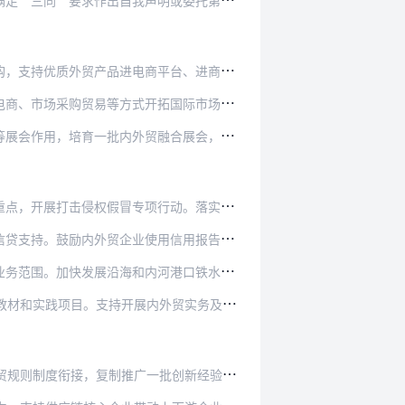
声明或委托第三方机构进行认证，鼓励各方采信“…
商平台、进商场超市、进商圈步行街、进工厂折扣…
开拓国际市场。推动高质量实施RCEP等自由贸…
贸融合展会，促进国内国际市场供采对接。培育一…
项行动。落实电商平台对网络经营者资格和商品的…
使用信用报告、保险、保理等信用工具，防范市场…
内河港口铁水联运，拓展主要港口国内国际航线和…
外贸实务及技能培训，搭建线上线下融合、内外贸…
批创新经验和典型案例。更好发挥自由贸易试验区…