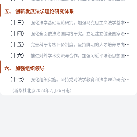
五、 创新发展法学理论研究体系
（十三）
强化法学基础理论研究。加强马克思主义法学基本原理研究，以马克思主义经典著作为基础，加强法学理论提炼、阐释，不断完善马克思主义法治理论体系。坚持把习近平法治思想的…
（十四）
强化全面依法治国实践研究。立足建立健全国家治理急需、满足人民日益增长的美好生活需要必备的法律制度，围绕法治建设重大规划、重点改革、重要举措等，开展前瞻性、针对性…
（十五）
完善科研考核评价制度。坚持鲜明的人才培养导向、潜心治学导向、服务党和人民导向，改进科研评价方式，构建符合法学学科特点的学术评价体系，以学术质量、社会影响、实际效…
（十六）
推进对外学术交流与合作。加强习近平法治思想国际传播，全面展示新时代中国特色社会主义法治建设取得的历史性成就、发生的历史性变革，充分彰显习近平法治思想的理论伟力、…
六、 加强组织领导
（十七）
强化组织实施。坚持党对法学教育和法学理论研究工作的全面领导，中央依法治国委加强统筹规划，国务院教育主管部门和司法行政部门会同有关法治工作部门密切协作、形成合力，…
（新华社北京2023年2月26日电）