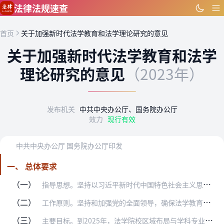
跳到主要内容
法律法规速查
首页
关于加强新时代法学教育和法学理论研究的意见
关于加强新时代法学教育和法学
理论研究的意见
（2023年）
发布机关
中共中央办公厅、国务院办公厅
效力
现行有效
中共中央办公厅 国务院办公厅印发
一、 总体要求
（一）
指导思想。坚持以习近平新时代中国特色社会主义思想为指导，认真学习宣传贯彻党的二十大精神，深入学习贯彻习近平法治思想，弘扬伟大建党精神，深刻领悟“两个确立”的决定…
（二）
工作原则。坚持和加强党的全面领导，确保法学教育和法学理论研究始终沿着正确政治方向前进。坚持围绕中心、服务大局，把法学教育和法学理论研究放在党和国家工作大局中谋划…
（三）
主要目标。到2025年，法学院校区域布局与学科专业布局更加均衡，法学教育管理指导体制更加完善，人才培养质量稳步提升，重点领域人才短板加快补齐，法学理论研究领域不…