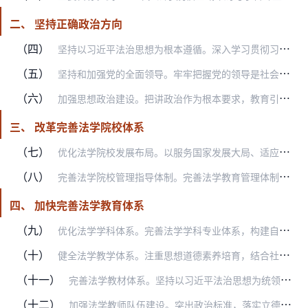
二、 坚持正确政治方向
（四）
坚持以习近平法治思想为根本遵循。深入学习贯彻习近平法治思想，坚持用习近平法治思想全方位占领法学教育和法学理论研究阵地，教育引导广大法学院校师生和法学理论工作者做…
（五）
坚持和加强党的全面领导。牢牢把握党的领导是社会主义法治的根本保证，全面贯彻党的基本理论、基本路线、基本方略，引导广大法学院校师生和法学理论工作者自觉强化党的领导…
（六）
加强思想政治建设。把讲政治作为根本要求，教育引导广大法学教师和理论工作者提高政治敏锐性和政治鉴别力，严守政治纪律和政治规矩，把政治标准和政治要求贯穿法学教育和法…
三、 改革完善法学院校体系
（七）
优化法学院校发展布局。以服务国家发展大局、适应区域法治人才需求为根本，调整优化法学院校区域布局，统筹全国法学学科专业设置和学位授权点设置，推进法学教育区域均衡发…
（八）
完善法学院校管理指导体制。完善法学教育管理体制，加强中央依法治国办对法学教育工作的宏观指导，加强国务院教育主管部门和司法行政部门对高等学校法学教育工作的指导。推…
四、 加快完善法学教育体系
（九）
优化法学学科体系。完善法学学科专业体系，构建自主设置与引导设置相结合的学科专业建设新机制。立足中国实际，推进法理学、法律史等基础学科以及宪法学与行政法学、刑法学…
（十）
健全法学教学体系。注重思想道德素养培育，结合社会实践，积极开展理想信念教育、中华优秀传统法律文化教育，大力弘扬社会主义法治精神，健全法律职业伦理和职业操守教育机…
（十一）
完善法学教材体系。坚持以习近平法治思想为统领，通过抓好核心教材、编好主干教材、开发新形态教材等，构建中国特色法学教材体系。用好《习近平法治思想概论》等教材，巩固…
（十二）
加强法学教师队伍建设。突出政治标准，落实立德树人根本任务，推进法学教师队伍建设改革，打造一支政治立场坚定、法学根底深厚、熟悉中国国情、通晓国际规则的高水平专兼职…