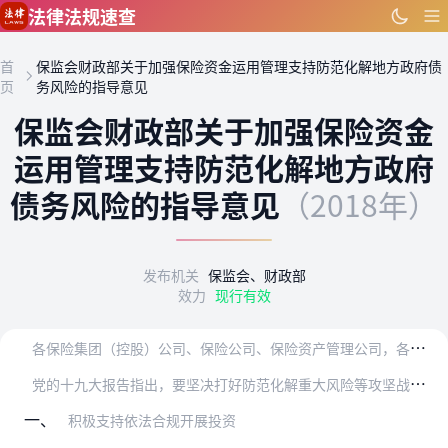
跳到主要内容
法律法规速查
首
保监会财政部关于加强保险资金运用管理支持防范化解地方政府债
页
务风险的指导意见
保监会财政部关于加强保险资金
运用管理支持防范化解地方政府
债务风险的指导意见
（2018年）
发布机关
保监会、财政部
效力
现行有效
各
保险集团（控股）公司、保险公司、保险资产管理公司，各省（自治区、直辖市、计划单列市）政府性债务管理领导小组办公室：
党
的十九大报告指出，要坚决打好防范化解重大风险等攻坚战。为深入学习贯彻党的十九大精神，落实全国金融工作会议和中央经济工作会议部署，强化保险机构责任意识，支持保险…
一、
积极支持依法合规开展投资