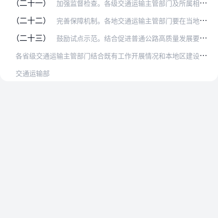
（二十一）
加强监督检查。各级交通运输主管部门及所属相关机构应当依据职责，加强普通公路前期工作、招标投标、项目实施、资金落实等监督检查，发现问题可采取督导、约谈、暂停资金拨…
（二十二）
完善保障机制。各地交通运输主管部门要在当地党委、政府领导下，推动建立政府主导、部门参与、多方联动的建设协调机制，加强政策引导，落实建设资金、土地、建筑材料等要素…
（二十三）
鼓励试点示范。结合促进普通公路高质量发展要求，鼓励将提升普通公路建设理念、勘察设计水平、工程建造水平、项目管理水平纳入交通强国试点，落实绿色公路、智慧公路建设及…
各
省级交通运输主管部门结合既有工作开展情况和本地区建设特点，将交通强国试点有关普通公路项目情况及时报部。部加强指导跟踪，并适时组织开展普通公路勘察设计和建设管理…
交通运输部