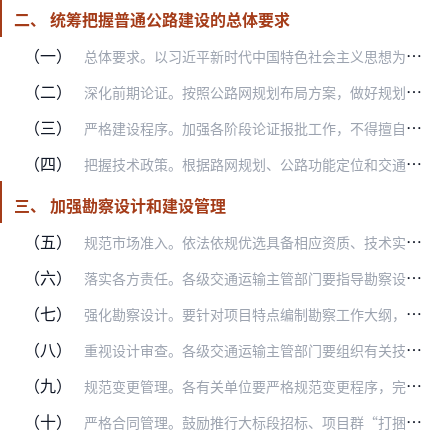
二、 统筹把握普通公路建设的总体要求
（一）
总体要求。以习近平新时代中国特色社会主义思想为指导，深入贯彻党的十九大和十九届历次全会精神，立足新发展阶段，完整、准确、全面贯彻新发展理念，服务构建新发展格局，…
（二）
深化前期论证。按照公路网规划布局方案，做好规划衔接，充分利用既有线位和设施，结合养护工作安排，合理确定建设时序。省级交通运输主管部门应当加强普通国省道项目前期工…
（三）
严格建设程序。加强各阶段论证报批工作，不得擅自改变建设标准，严禁通过不同渠道重复申报立项、申请政府投资，严禁报大建小套取资金。施工图设计通过审查批复后方可施工，…
（四）
把握技术政策。根据路网规划、公路功能定位和交通量，合理确定公路技术等级或分段技术标准。加强关键技术指标及重大方案的论证，特殊困难路段按标准、规范要求加强安全措施…
三、 加强勘察设计和建设管理
（五）
规范市场准入。依法依规优选具备相应资质、技术实力强、熟悉同类工程、履约和信用记录好、具备较好现场服务能力的参建单位，不得设置本地注册、备案等壁垒，以及明显高于工…
（六）
落实各方责任。各级交通运输主管部门要指导勘察设计单位建立健全内部质量控制体系，加强项目组人员配备，强化内审工作，设计成果要签署齐全，签字人员对设计文件终身负责，…
（七）
强化勘察设计。要针对项目特点编制勘察工作大纲，确定工作方案、工作量和重点，经建设单位同意后实施，勘察成果由建设单位组织验收。加强对不良地质的勘察，设计工作要落实…
（八）
重视设计审查。各级交通运输主管部门要组织有关技术咨询单位或专家开展审查工作，重点对基础资料收集、既有公路充分利用情况、不良地质处治、高边坡稳定性分析、桥涵结构验…
（九）
规范变更管理。各有关单位要严格规范变更程序，完善设计变更台账，加强设计变更信息公开。涉及勘察设计深度、施工组织与施工工艺等问题的，变更审批前应先明确有关责任及处…
（十）
严格合同管理。鼓励推行大标段招标、项目群“打捆”招标、“代建+监理”招标、设计施工总承包等，吸引优秀企业参与建设，提高工程管理能力。各地交通运输主管部门指导建设…