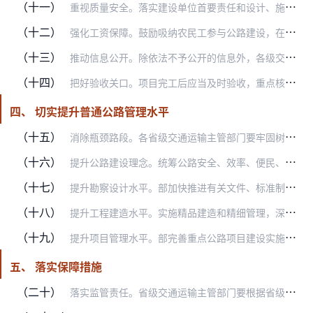
（十一）
重视质量安全。落实建设单位首要责任和设计、施工单位主体责任，实行设计使用期限内工程质量终身责任制。强化施工现场质量安全监管，严格执行质量安全事故报告和事故调查制…
（十二）
强化工资保障。鼓励吸纳农民工参与公路建设，在小型公路基础设施建设领域推广以工代赈方式，带动农村劳动力就地就近就业。依法维护农民工合法权益，落实农民工实名制、合同…
（十三）
推动信息公开。除依法不予公开的信息外，各级交通运输主管部门应当按职责定期公布公路建设市场监管、工程进展和安全事故处理等信息；指导建设单位在网站、工程现场公布项目…
（十四）
把好验收关口。项目完工后应当及时验收，重点核查批复文件执行情况及安全设施、消防设施、防护工程等是否同步建成，邀请公安、应急等部门参加验收。未经交工验收、交工验收…
四、 切实提升普通公路管理水平
（十五）
消除瓶颈路段。各省级交通运输主管部门要牢固树立大局意识，坚持全国“一盘棋”，强化落实主体责任，健全完善分级责任体系，定期组织开展普通国省道瓶颈路段摸底排查等工作…
（十六）
提升公路建设理念。统筹公路安全、效率、便民、投资、节地、环境等因素，合理确定技术方案和主要指标，减少大填大挖，注重生态恢复和景观设计，加强废旧材料循环利用。加强…
（十七）
提升勘察设计水平。部加快推进有关文件、标准制修订工作，规范引导勘察设计行业健康发展。各地要认真研究本地区普通公路高质量发展及加强勘察设计、提升设计质量的举措。鼓…
（十八）
提升工程建造水平。实施精品建造和精细管理，深化施工标准化工作，规范安全生产和工地建设、现场管理、施工工艺，加强一线人员技术交底，强化原材料、成品、半成品进场检测…
（十九）
提升项目管理水平。部完善重点公路项目建设实施协调机制，加强协调调度。省级交通运输主管部门要指导完善普通公路项目管理制度。普通国省道项目要根据项目实际情况，组建项…
五、 落实保障措施
（二十）
落实监管责任。省级交通运输主管部门要根据省级人民政府要求，确定普通国省道建设管理责任分工，完善相应制度。部和省级交通运输主管部门要强化对市、县交通运输主管部门的…