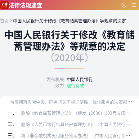
跳到主要内容
法律法规速查
首页
中国人民银行关于修改《教育储蓄管理办法》等规章的决定
中国人民银行关于修改《教育储
蓄管理办法》等规章的决定
（2020年）
发布机关
中国人民银行
效力
现行有效
为
贯彻落实党中央、国务院关于减证便民、优化服务的决策部署，进一步推进“放管服”改革，优化营商环境，中国人民银行经商中国银行保险监督管理委员会对现行有效的部门规章…
一、
删除《教育储蓄管理办法》（银发〔2000〕102号文印发）第十四条。
二、
删除《人民币银行结算账户管理办法》（中国人民银行令〔2003〕第5号发布）第二十三条第一款第一项。
三、
将《非金融机构支付服务管理办法》（中国人民银行令〔2010〕第2号发布）第十一条第十项修改为“申请人及其高级管理人员出具的无犯罪记录承诺书”。