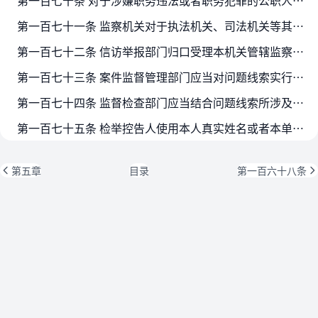
第一百七十条 对于涉嫌职务违法或者职务犯罪的公职人员主动投案的，应当依法接待和办理。
第一百七十一条 监察机关对于执法机关、司法机关等其他机关移送的问题线索，应当及时审核，并按照下列方式办理：
第一百七十二条 信访举报部门归口受理本机关管辖监察对象涉嫌职务违法和职务犯罪问题的检举控告，统一接收有关监察机关以及其他单位移送的相关检举控告，移交本机关监督检查部门或者相关部…
第一百七十三条 案件监督管理部门应当对问题线索实行集中管理、动态更新，定期汇总、核对问题线索及处置情况，向监察机关主要负责人报告，并向相关部门通报。
第一百七十四条 监督检查部门应当结合问题线索所涉及地区、部门、单位总体情况进行综合分析，提出处置意见并制定处置方案，经审批按照谈话、函询、初步核实、暂存待查、予以了结等方式进行…
第一百七十五条 检举控告人使用本人真实姓名或者本单位名称，有电话等具体联系方式的，属于实名检举控告。监察机关对实名检举控告应当优先办理、优先处置，依法给予答复。虽有署名但不是检…
第五章
目录
第一百六十八条