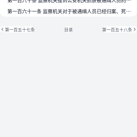
第一百六十条 监察机关接到公安机关抓获被通缉人员的通知后，应当立即核实被抓获人员身份，并在接到通知后二十四小时以内派员办理交接手续。边远或者交通不便地区，至迟不得超过三日。
第一百六十一条 监察机关对于被通缉人员已经归案、死亡，或者依法撤销留置决定以及发现有其他不需要继续采取通缉措施情形的，应当经审批出具《撤销通缉通知书》，送交协助采取原措施的公安…
第一百五十七条
目录
第一百五十八条