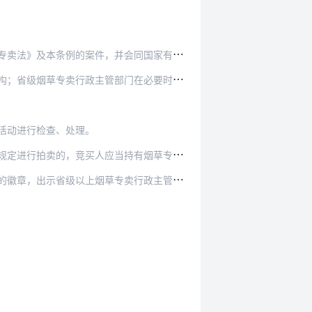
会同国家有关部门查处烟草专卖品的走私贩私、假冒…
门在必要时，可以向烟草专卖品生产、经营企业派驻…
活动进行检查、处理。
的，竞买人应当持有烟草专卖批发企业许可证。
级以上烟草专卖行政主管部门签发的检查证件。