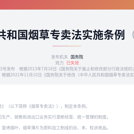
共和国烟草专卖法实施条例
（
发布机关
国务院
效力
已失效
23号发布 根据2013年7月18日《国务院关于废止和修改部分行政法规的
根据2021年11月10日《国务院关于修改〈中华人民共和国烟草专卖法
法》（以下简称《烟草专卖法》），制定本条例。
的生产、销售和进出口业务实行垄断经营、统一管理的制度。
、复烤烟叶、烟草薄片为原料加工制成的丝、末、粒状商品。