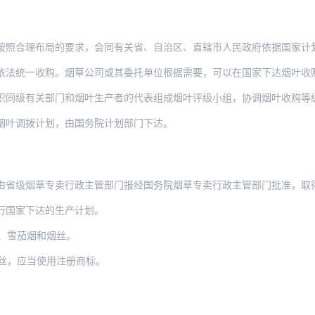
合理布局的要求，会同有关省、自治区、直辖市人民政府依据国家计划，根据良种
收购。烟草公司或其委托单位根据需要，可以在国家下达烟叶收购计划的地区设立烟叶收购站
织同级有关部门和烟叶生产者的代表组成烟叶评级小组，协调烟叶收购等
烟叶调拨计划，由国务院计划部门下达。
级烟草专卖行政主管部门报经国务院烟草专卖行政主管部门批准，取得烟草专卖生产
行国家下达的生产计划。
、雪茄烟和烟丝。
丝，应当使用注册商标。