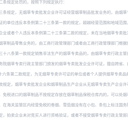
二条规定处罚的，按照下列规定执行：
，无烟草专卖批发企业许可证经营烟草制品批发业务的，由烟草专卖行政主管部门责令关闭或
违反本条例第二十三条第一款的规定，超越经营范围和地域范围，从事烟草制品批发业务的，
个人违反本条例第二十三条第二款的规定，未在当地烟草专卖批发企业进货的，由烟草专卖行
零售业务的，由工商行政管理部门或者由工商行政管理部门根据烟草专卖行政主管部门的意见
第一款规定销售非法生产的烟草专卖品的，由烟草专卖行政主管部门责令停止销售，没收违法
专卖行政主管部门颁发的烟草专卖批发企业许可证，擅自跨省、自治区、直辖市从事烟草制品
二款规定，为无烟草专卖许可证的单位或者个人提供烟草专卖品的，由烟草专卖行政主管部门
烟草专卖批发企业和烟草制品生产企业从无烟草专卖生产企业许可证的企业购买卷烟纸、滤嘴
，免税进口的烟草制品不按规定存放在烟草制品保税仓库内的，可以处烟草
监管区内经营免税的卷烟、雪茄烟没有在小包、条包上标注国务院烟草专卖行政主管部门规定
企业未对竞买人进行资格验证，或者不接受烟草专卖行政主管部门的监督，擅自拍卖烟草专卖