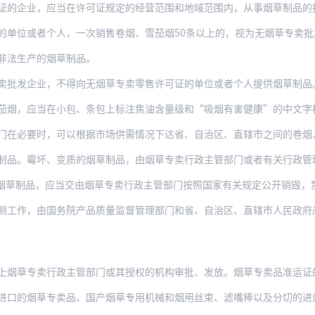
证的企业，应当在许可证规定的经营范围和地域范围内，从事烟草制品的
的单位或者个人，一次销售卷烟、雪茄烟50条以上的，视为无烟草专卖
非法生产的烟草制品。
卖批发企业，不得向无烟草专卖零售许可证的单位或者个人提供烟草制品
茄烟，应当在小包、条包上标注焦油含量级和“吸烟有害健康”的中文字
门在必要时，可以根据市场供需情况下达省、自治区、直辖市之间的卷烟
制品。霉坏、变质的烟草制品，由烟草专卖行政主管部门或者有关行政管
烟草制品，应当交由烟草专卖行政主管部门按照国家有关规定公开销毁，
工作，由国务院产品质量监督管理部门和省、自治区、直辖市人民政府产品质
烟草专卖行政主管部门或其授权的机构审批、发放。烟草专卖品准运证的管理
草专卖品、国产烟草专用机械和烟用丝束、滤嘴棒以及分切的进口卷烟纸，应当凭国务院烟草