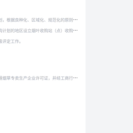
化、区域化、规范化的原则制定烟叶种植规划。
（点）收购烟叶。设立烟叶收购站（点），应当经…
级评定工作。
企业许可证，并经工商行政管理部门核准登记。