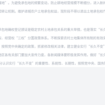
为避免承包地的频繁变动，防止耕地经营规模不断细分，进入新的承包期后，因承包方家庭
制。维护进城农户土地承包权益，现阶段不得以退出土地承包权作为农户进城落户的条件。
权登记颁证是稳定农村土地承包关系的重大举措，也是落实“长久不变”的重要前提和基本
权“三权”分置政策体系。不断探索农村土地集体所有制的有效实现形式，充分发挥所有权
中央确定的政策，抓紧修改相关法律，建立健全实行“长久不变”、维护农户土地承包权益
关部门要加大宣传力度，各新闻媒体要积极发挥作用，做好“长久不变”政策解读和业务培