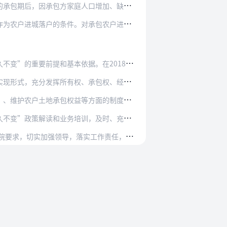
人口增加、缺地少地导致生活困难的，要帮助其提…
对承包农户进城落户的，引导支持其按照自愿有偿…
依据。在2018年年底前基本完成确权登记颁证…
、承包权、经营权的各自功能和整体效用，形成层…
等方面的制度体系。在第二轮土地承包到期前，中…
训，及时、充分、有针对性地发布信息，使广大农…
各
省（自治区、直辖市）党委和政府要充分认识实行“长久不变”的重要性、系统性、长期性，按照党中央、国务院要求，切实加强领导，落实工作责任，研究解决实行“长久不变”…