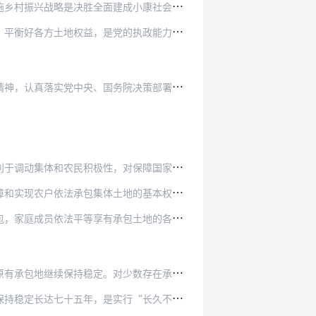
建成小康社会、全面建设社会主义现代化国家的重…
党的执政能力和国家治理水平的重要体现。实行“…
务院决策部署，紧紧围绕统筹推进“五位一体”总…
，对保障国家粮食安全和农产品有效供给具有重要…
土地的基本权利。农村集体经济组织成员有权依法…
承包土地的各项权益。农户承包地要保持稳定，发…
对少数存在承包地因自然灾害毁损等特殊情形且群…
实行“长久不变”的重大举措。现有承包地在第二…