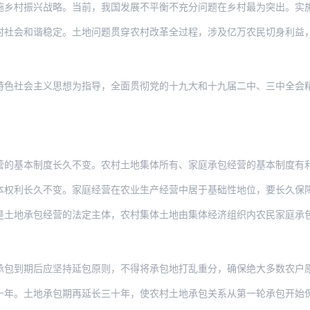
兴战略。当前，我国发展不平衡不充分问题在乡村最为突出。实施乡村振兴战略是决胜全面
谐稳定。土地问题贯穿农村改革全过程，涉及亿万农民切身利益，平衡好各方土地权益，是
主义思想为指导，全面贯彻党的十九大和十九届二中、三中全会精神，认真落实党中央、国
制度长久不变。农村土地集体所有、家庭承包经营的基本制度有利于调动集体和农民积极性
久不变。家庭经营在农业生产经营中居于基础性地位，要长久保障和实现农户依法承包集体
包经营的法定主体，农村集体土地由集体经济组织内农民家庭承包，家庭成员依法平等享有
后应坚持延包原则，不得将承包地打乱重分，确保绝大多数农户原有承包地继续保持稳定。
地承包期再延长三十年，使农村土地承包关系从第一轮承包开始保持稳定长达七十五年，是