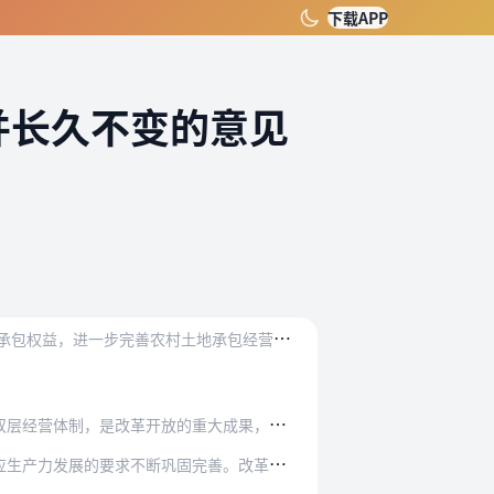
下载APP
并长久不变的意见
党
的十九大提出，保持土地承包关系稳定并长久不变，第二轮土地承包到期后再延长三十年。为充分保障农民土地承包权益，进一步完善农村土地承包经营制度，推进实施乡村振兴战…
的重大成果，是农村基本经营制度。这一制度符合…
固完善。改革开放初期实行家庭联产承包制，成功…