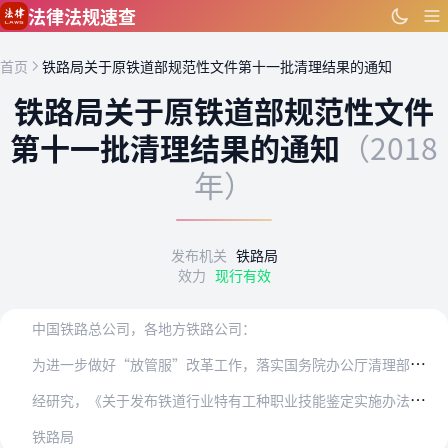
跳到主要内容
法律法规速查
首页
铁路局关于原铁道部规范性文件第十一批清理结果的通知
铁路局关于原铁道部规范性文件
第十一批清理结果的通知
（2018
年）
发布机关
铁路局
效力
现行有效
中国铁路总公司，各地方铁路公司：
为
进一步做好“放管服”改革工作，落实国务院办公厅清理部门规章和文件的要求，根据铁路改革发展实际，按照“先易后难、有序推进，边清理、边出成果、边向社会公开”的原则…
经
研究，《关于发布铁道行业特有工种职业技能鉴定实施办法的通知》（铁劳〔1994〕169号）、《国家铁路劳动用工管理办法》（铁劳〔1997〕94号）、《铁路技师、…
铁路局