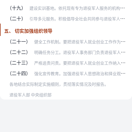
（十九）
建设实训基地。依托现有专为退役军人服务的机构，按照分级分类管理原则，加快建立优势互补、资源共享、专为退役军人服务的区域化实训基地，将其纳入国家政策支持范围，给予…
（二十）
引导多元服务。积极倡导全社会共同参与退役军人就业创业，把政府提供公共服务、社会力量补充服务、退役军人自我服务结合起来，支持为退役军人就业创业服务的社会组织依法开…
五、 切实加强组织领导
（二十一）
健全工作机制。要把退役军人就业创业工作作为一项政治任务摆上重要议事日程，健全工作机制，统筹协调、组织指导退役军人就业创业工作，重点做好研究制定政策、拟定实施方案…
（二十二）
明确任务分工。退役军人事务部门负责退役军人就业创业的组织协调、宣传发动、监督考评等工作。教育部门负责推荐并指导所属教育培训机构做好招生录取、教学管理、就业推荐等…
（二十三）
严格追责问责。要把退役军人就业创业工作纳入年度绩效考核内容，加强监督检查，严格追踪问效，确保政策落实落地。对在中央政策之外增设条件、提高门槛的，坚决予以清理和纠…
（二十四）
强化宣传教育。加强退役军人思想政治和择业观念教育，帮助他们尽快实现角色转换，顺利融入社会，退役不褪色、退伍不褪志，继续保持发扬人民军队的光荣传统和优良作风，在社…
各地结合实际制定实施细则，贯彻落实情况及时报告。
退役军人部 中央组织部