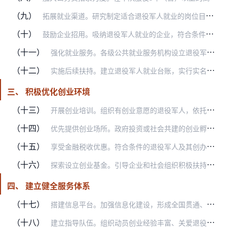
（九）
拓展就业渠道。研究制定适合退役军人就业的岗位目录，提高退役军人服务保障以及安保等岗位招录退役军人的比例，辅警岗位同等条件下优先招录退役军人。选派退役军人参与社会…
（十）
鼓励企业招用。吸纳退役军人就业的企业，符合条件的可享受相关税收优惠。对退役军人就业作出突出贡献的企业，给予表彰、奖励。
（十一）
强化就业服务。各级公共就业服务机构设立退役军人窗口或实行退役军人优先制度，为其提供便捷高效服务。县级以上地方人民政府每年至少组织2次退役军人专场招聘活动，为其就…
（十二）
实施后续扶持。建立退役军人就业台账，实行实名制管理，动态掌握就业情况，对出现下岗失业的，及时纳入再就业帮扶范围。接收退役军人的单位裁减人员的，优先留用退役军人。…
三、 积极优化创业环境
（十三）
开展创业培训。组织有创业意愿的退役军人，依托专业培训机构和大学科技园、众创空间、网络平台等，开展创业意识教育、创业项目指导、企业经营管理等培训，增强创业信心，提…
（十四）
优先提供创业场所。政府投资或社会共建的创业孵化基地和创业园区可设立退役军人专区，有条件的地区可专门建立退役军人创业孵化基地、众创空间和创业园区，并按规定落实经营…
（十五）
享受金融税收优惠。符合条件的退役军人及其创办的小微企业可申请创业担保贷款，并按国家规定享受贷款贴息。鼓励有条件的地方因地制宜加大对退役军人就业创业的支持力度。退…
（十六）
探索设立创业基金。引导企业和社会组织积极扶持退役军人创业，鼓励社会资本设立退役军人创业基金，拓宽资金保障渠道。
四、 建立健全服务体系
（十七）
搭建信息平台。加强信息化建设，形成全国贯通、实时共享、上下联动的退役军人就业创业服务信息平台，充分运用大数据，畅通信息渠道，促进供需有效对接，为退役军人就业创业…
（十八）
建立指导队伍。组织动员创业经验丰富、关爱退役军人、热心公益事业的企业家和专家学者等人员，组成退役军人就业创业指导团队，发挥其在职业规划、创业指导、吸纳就业等方面…