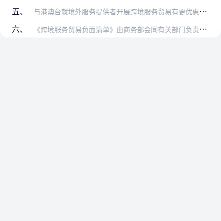
五、
与港澳台就境外服务提供者开展跨境服务贸易有更优惠安排的，中国缔结或参加的国际条约、协定对境外服务提供者开展跨境服务贸易有更优惠规定的，可以按照相应规定执行。国家…
六、
《跨境服务贸易负面清单》由商务部会同有关部门负责解释。