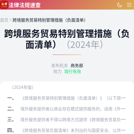
跳到主要内容
法律法规速查
首页
跨境服务贸易特别管理措施（负面清单）
跨境服务贸易特别管理措施（负
面清单）
（2024年）
发布机关
商务部
效力
现行有效
（2024年版）
一、
《跨境服务贸易特别管理措施（负面清单）》（以下简称《跨境服务贸易负面清单》）统一列出国民待遇、市场准入、当地存在、金融服务跨境贸易等方面对于境外服务提供者以跨境…
二、
境外服务提供者以商业存在模式提供服务的，适用《外商投资准入特别管理措施（负面清单）》的有关规定。对境内外服务提供者的一致性管理措施，适用《市场准入负面清单》的有…
三、
境外服务提供者不得以跨境方式提供《跨境服务贸易负面清单》中禁止的服务；以跨境方式提供《跨境服务贸易负面清单》之内的非禁止性领域服务，按相应规定管理。
四、
《跨境服务贸易负面清单》未列出的与国家安全、公共秩序、金融审慎、社会服务、生物资源、人文社科研发、文化新业态、文物保护、航空业务权、移民和就业措施以及政府行使职…