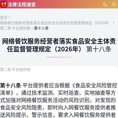
跳到主要内容
法律法规速查
首页
网络餐饮服务经营者落实食品安全主体责任监督管理规定（2026年）
第二章 平台提供者
第十八条
网络餐饮服务经营者落实食品安全主体责
任监督管理规定（2026年）
第十八条
第二章 平台提供者
第十八条
平台提供者应当根据《食品安全风险管控
清单》，通过技术监测、实时巡查、实地抽查等方
式加强对网络餐饮服务活动的风险识别，对发现的
食品安全风险隐患，即时向入网餐饮服务提供者推
送风险提示、警示信息，要求入网餐饮服务提供者