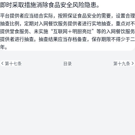
即时采取措施消除食品安全风险隐患。
平台提供者应当结合实际，按照保证食品安全的需要，设置合理
抽查比例，定期对入网餐饮服务提供者进行实地抽查，重点对不
提供堂食服务、未实施“互联网＋明厨亮灶”等的入网餐饮服务
提供者进行抽查。抽查结果应当存档备查，保存期限不得少于二
年。
第十七条
目录
第十九条