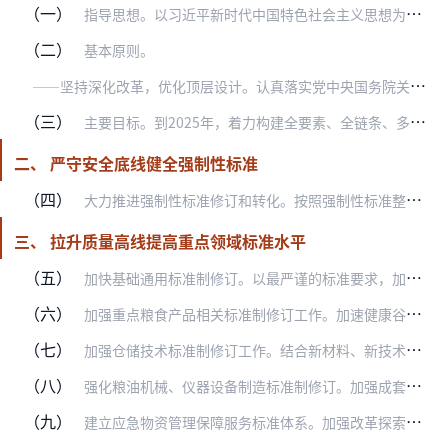
（一）
指导思想。以习近平新时代中国特色社会主义思想为指导，认真落实总体国家安全观，深入实施国家粮食安全战略、标准化战略，深化标准化工作改革，建设推动高质量发展的粮食和…
（二）
基本原则。
—
—坚持深化改革，优化顶层设计。认真落实党中央国务院关于深化标准化工作改革要求，充分释放市场活力，改革完善粮食和物资储备标准化工作体制机制。完善政策措施，促进粮…
（三）
主要目标。到2025年，着力构建全要素、全链条、多层次的现代粮食全产业链标准体系，基本建成结构合理、衔接配套、适应高质量发展要求的物资储备标准体系。标准化管理体…
二、 严守安全底线健全强制性标准
（四）
大力推进强制性标准修订和转化。按照强制性标准整合精简结论，加快构建“结构合理、规模适度、内容科学”的粮食和物资储备领域强制性国家标准体系，实现“横向到边、纵向到…
三、 拉升质量高线提高重点领域标准水平
（五）
加快基础通用标准制修订。以最严谨的标准要求，加快修订粮油名词术语系列标准，制定物资储备编码、标志标识、术语和缩略语等基础性及储备物资包装重点通用技术标准。制定储…
（六）
加强重点粮食产品相关标准制修订工作。加速健康谷物、质量评价方法、适度加工等重点标准制修订，减少一般性粮油产品标准制定。到2022年，研究制修订20余项绿色优质、…
（七）
加强仓储技术标准制修订工作。结合新材料、新技术的开发应用，完善仓储技术标准，制定绿色储粮药剂、先进储粮技术规程等标准，满足粮食绿色保质、分类利用、减损增效的需要…
（八）
强化粮油机械、仪器设备制造标准制修订。加强成套机械设备、智能化仪器设备和装备等相关标准制修订，提升专用装备制造业水平。制定快速检测方法标准，鼓励研发现场、在线、…
（九）
建立应急物资管理保障服务标准体系。加强改革探索，研究制定应急管理服务标准，推动建立统一规范的应急指挥体系，以标准化手段优化资源配置、规范流程、提升服务、创新治理…