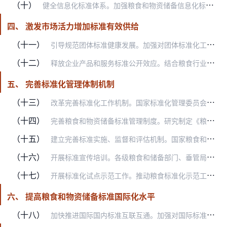
（十）
健全信息化标准体系。加强粮食和物资储备信息化标准制修订，推进粮食和物资储备领域数据互联互通、信息共享。加快粮食仓储信息化标准制定，提升粮库信息化建设的规范化水平…
四、 激发市场活力增加标准有效供给
（十一）
引导规范团体标准健康发展。加强对团体标准化工作的指导和监督，鼓励粮食和物资储备行业学会、协会、产业技术联盟等社会团体制定高于国家标准、行业标准相关技术要求的具有…
（十二）
释放企业产品和服务标准公开效应。结合粮食行业实际，推动加强粮食企业产品和服务标准自我声明公开和监督制度的实施，鼓励引导更多的粮食企业公开企业标准。在大米和小麦粉…
五、 完善标准化管理体制机制
（十三）
改革完善标准化工作机制。国家标准化管理委员会要加强粮食和物资储备标准化工作的指导，协调解决重大问题。粮食和物资储备部门要完善粮食和物资储备标准化工作机制，明确国…
（十四）
完善粮食和物资储备标准管理制度。研究制定《粮食和物资储备行业标准管理办法》和《粮食和物资储备行业标准化技术委员会管理办法》，进一步改革规范标准立项、征求意见和审…
（十五）
建立完善标准实施、监督和评估机制。国家粮食和物资储备局建立粮食标准实施信息反馈和评估机制。各级粮食和储备部门、垂管局、相关团体组织要大力推动标准实施，鼓励企业采…
（十六）
开展标准宣传培训。各级粮食和储备部门、垂管局要建立自上而下的标准宣传培训机制。突出宣传效果，创新宣传方式，有效利用各种媒体，积极探索视频教学、可视化标准图谱等宣…
（十七）
开展标准化试点示范工作。推动粮食标准化示范工作，开展物资储备标准化试点建设，促进粮食流通和物资储备业务标准化管理。在粮食收购、储存、加工和物资收储等生产经营单位…
六、 提高粮食和物资储备标准国际化水平
（十八）
加快推进国际国内标准互联互通。加强对国际标准化组织、国际食品法典委员会等国际组织粮食标准的跟踪、比对和评估，推进中国标准与国际标准之间的转化运用。大力支持自主创…