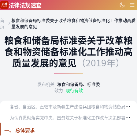
跳到主要内容
法律法规速查
首
粮食和储备局标准委关于改革粮食和物资储备标准化工作推动高质
页
量发展的意见
粮食和储备局标准委关于改革粮
食和物资储备标准化工作推动高
质量发展的意见
（2019年）
发布机关
粮食和储备局、标准委
效力
现行有效
各
省、自治区、直辖市及新疆生产建设兵团粮食和物资储备局（粮食局）、市场监管局（厅、委），各垂直管理局，中国储备粮管理集团有限公司、中粮集团有限公司、中国供销集团…
为
认真贯彻落实党中央、国务院关于标准化工作改革决策部署，以高标准推动高质量发展，服务构建高效的现代粮食流通体系和统一的国家物资储备体系，全面提高国家粮食安全和战…
一、 总体要求