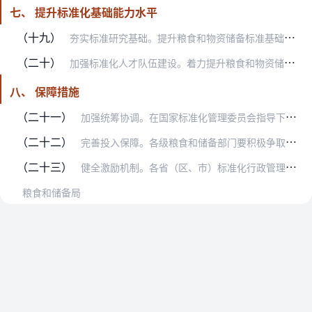
七、 提升标准化基础能力水平
（十九）
夯实标准研究基础。提升粮食和物资储备标准基础研究支撑能力，重点支持抽样扦样取样规则、样品真实性代表性、质量安全基础数据、储存加工过程损失损耗等研究。建立粮食和物…
（二十）
加强标准化人才队伍建设。着力提升粮食和物资储备标准化人才专业素质，实施“百千万”标准化人才培养工程，遴选“百名”标准化引领人才，建立“千名”标准化专家库，培养“…
八、 保障措施
（二十一）
加强统筹协调。在国家标准化管理委员会指导下，充分发挥国家粮食和物资储备局对拟订国家标准、行业标准工作的组织领导与统筹协调作用，做好粮食和物资储备标准化工作与计量…
（二十二）
完善投入保障。各级粮食和储备部门要积极争取当地政府以及财政、标准化行政主管部门的支持，将标准研制和标准化管理工作经费纳入同级财政预算，形成持续稳定的经费保障机制…
（二十三）
健全激励机制。各省（区、市）标准化行政管理部门、粮食和储备部门、垂管局应建立完善标准化工作激励机制，制定标准成果奖励办法等支持政策，宣传先进典型，激发参与标准化…
粮食和储备局