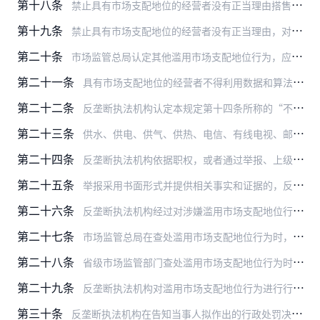
第十八条
禁止具有市场支配地位的经营者没有正当理由搭售商品，或者在交易时附加其他不合理的交易条件：
第十九条
禁止具有市场支配地位的经营者没有正当理由，对条件相同的交易相对人在交易条件上实行下列差别待遇：
第二十条
市场监管总局认定其他滥用市场支配地位行为，应当同时符合下列条件：
第二十一条
具有市场支配地位的经营者不得利用数据和算法、技术以及平台规则等从事本规定第十四条至第二十条规定的滥用市场支配地位行为。
第二十二条
反垄断执法机构认定本规定第十四条所称的“不公平”和第十五条至第二十条所称的“正当理由”，还应当考虑下列因素：
第二十三条
供水、供电、供气、供热、电信、有线电视、邮政、交通运输等公用事业领域经营者应当依法经营，不得滥用其市场支配地位损害消费者利益和社会公共利益。
第二十四条
反垄断执法机构依据职权，或者通过举报、上级机关交办、其他机关移送、下级机关报告、经营者主动报告等途径，发现涉嫌滥用市场支配地位行为。
第二十五条
举报采用书面形式并提供相关事实和证据的，反垄断执法机构应当进行必要的调查。书面举报一般包括下列内容：
第二十六条
反垄断执法机构经过对涉嫌滥用市场支配地位行为的必要调查，符合下列条件的，应当立案：
第二十七条
市场监管总局在查处滥用市场支配地位行为时，可以委托省级市场监管部门进行调查。
第二十八条
省级市场监管部门查处滥用市场支配地位行为时，可以根据需要商请相关省级市场监管部门协助调查，相关省级市场监管部门应当予以协助。
第二十九条
反垄断执法机构对滥用市场支配地位行为进行行政处罚的，应当在作出行政处罚决定之前，书面告知当事人拟作出的行政处罚内容及事实、理由、依据，并告知当事人依法享有的陈述…
第三十条
反垄断执法机构在告知当事人拟作出的行政处罚决定后，应当充分听取当事人的意见，对当事人提出的事实、理由和证据进行复核。