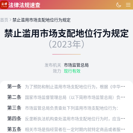
跳到主要内容
法律法规速查
首页
禁止滥用市场支配地位行为规定
禁止滥用市场支配地位行为规定
（2023年）
发布机关
市场监管总局
效力
现行有效
第一条
为了预防和制止滥用市场支配地位行为，根据《中华人民共和国反垄断法》（以下简称反垄断法），制定本规定。
第二条
国家市场监督管理总局（以下简称市场监管总局）负责滥用市场支配地位行为的反垄断统一执法工作。
第三条
市场监管总局负责查处下列滥用市场支配地位行为：
第四条
反垄断执法机构查处滥用市场支配地位行为时，应当平等对待所有经营者。
第五条
相关市场是指经营者在一定时期内就特定商品或者服务（以下统称商品）进行竞争的商品范围和地域范围，包括相关商品市场和相关地域市场。