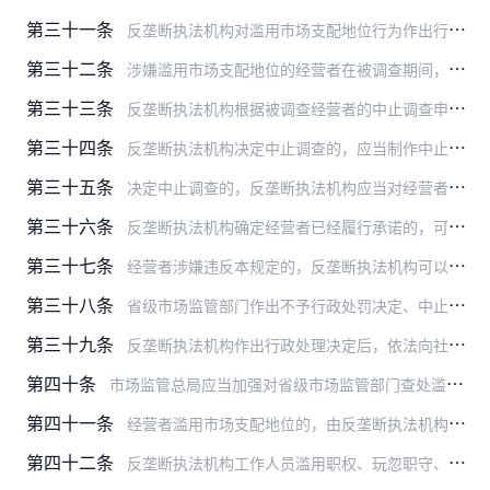
第三十一条
反垄断执法机构对滥用市场支配地位行为作出行政处罚决定，应当依法制作行政处罚决定书，并加盖本部门印章。
第三十二条
涉嫌滥用市场支配地位的经营者在被调查期间，可以提出中止调查申请，承诺在反垄断执法机构认可的期限内采取具体措施消除行为影响。
第三十三条
反垄断执法机构根据被调查经营者的中止调查申请，在考虑行为的性质、持续时间、后果、社会影响、经营者承诺的措施及其预期效果等具体情况后，决定是否中止调查。
第三十四条
反垄断执法机构决定中止调查的，应当制作中止调查决定书。
第三十五条
决定中止调查的，反垄断执法机构应当对经营者履行承诺的情况进行监督。
第三十六条
反垄断执法机构确定经营者已经履行承诺的，可以决定终止调查，并制作终止调查决定书。
第三十七条
经营者涉嫌违反本规定的，反垄断执法机构可以对其法定代表人或者负责人进行约谈。
第三十八条
省级市场监管部门作出不予行政处罚决定、中止调查决定、恢复调查决定、终止调查决定或者行政处罚告知前，应当向市场监管总局报告，接受市场监管总局的指导和监督。
第三十九条
反垄断执法机构作出行政处理决定后，依法向社会公布。行政处罚信息应当依法通过国家企业信用信息公示系统向社会公示。
第四十条
市场监管总局应当加强对省级市场监管部门查处滥用市场支配地位行为的指导和监督，统一执法程序和标准。
第四十一条
经营者滥用市场支配地位的，由反垄断执法机构责令停止违法行为，没收违法所得，并处上一年度销售额百分之一以上百分之十以下的罚款。
第四十二条
反垄断执法机构工作人员滥用职权、玩忽职守、徇私舞弊或者泄露执法过程中知悉的商业秘密、个人隐私和个人信息的，依照有关规定处理。