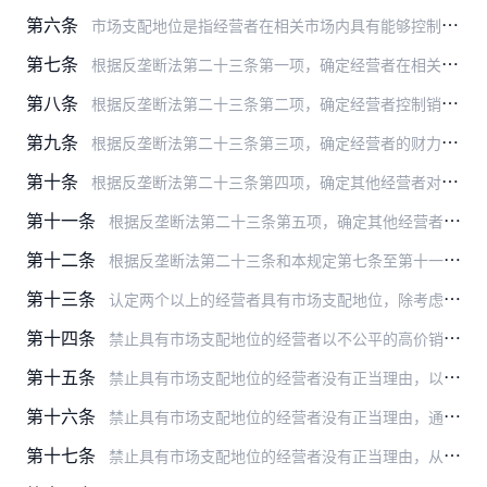
第六条
市场支配地位是指经营者在相关市场内具有能够控制商品价格、数量或者其他交易条件，或者能够阻碍、影响其他经营者进入相关市场能力的市场地位。
第七条
根据反垄断法第二十三条第一项，确定经营者在相关市场的市场份额，可以考虑一定时期内经营者的特定商品销售金额、销售数量或者其他指标在相关市场所占的比重。
第八条
根据反垄断法第二十三条第二项，确定经营者控制销售市场或者原材料采购市场的能力，可以考虑该经营者控制产业链上下游市场的能力，控制销售渠道或者采购渠道的能力，影响或…
第九条
根据反垄断法第二十三条第三项，确定经营者的财力和技术条件，可以考虑该经营者的资产规模、盈利能力、融资能力、研发能力、技术装备、技术创新和应用能力、拥有的知识产权…
第十条
根据反垄断法第二十三条第四项，确定其他经营者对该经营者在交易上的依赖程度，可以考虑其他经营者与该经营者之间的交易关系、交易量、交易持续时间、在合理时间内转向其他…
第十一条
根据反垄断法第二十三条第五项，确定其他经营者进入相关市场的难易程度，可以考虑市场准入、获取必要资源的难度、采购和销售渠道的控制情况、资金投入规模、技术壁垒、品牌…
第十二条
根据反垄断法第二十三条和本规定第七条至第十一条规定认定平台经济领域经营者具有市场支配地位，还可以考虑相关行业竞争特点、经营模式、交易金额、交易数量、用户数量、网…
第十三条
认定两个以上的经营者具有市场支配地位，除考虑本规定第七条至第十二条规定的因素外，还应当考虑经营者行为一致性、市场结构、相关市场透明度、相关商品同质化程度等因素。
第十四条
禁止具有市场支配地位的经营者以不公平的高价销售商品或者以不公平的低价购买商品。
第十五条
禁止具有市场支配地位的经营者没有正当理由，以低于成本的价格销售商品。
第十六条
禁止具有市场支配地位的经营者没有正当理由，通过下列方式拒绝与交易相对人进行交易：
第十七条
禁止具有市场支配地位的经营者没有正当理由，从事下列限定交易行为：