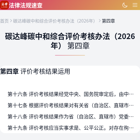
跳到主要内容
法律法规速查
首页
碳达峰碳中和综合评价考核办法（2026年）
第四章
碳达峰碳中和综合评价考核办法（2026
年）
第四章
第四章
评价考核结果运用
第十六条 评价考核结果经党中央、国务院审定后，由中央组织部、国家发展改革委按照程序向各省（自治区、直辖市）党委和政府反馈，并送中央纪委国家监委。
第十七条 根据评价考核结果对有关省（自治区、直辖市）进行约谈、通报提醒、通报表扬。
第十八条 评价考核结果作为省（自治区、直辖市）党委和政府领导班子和有关领导干部综合考核评价、选拔任用、监督管理的重要参考。
第十九条 评价考核应当实事求是、公平公正。对存在徇私舞弊、谎报瞒报、篡改数据、伪造资料等行为，造成评价考核结果严重失真失实的，有关省（自治区、直辖市）评价考核结果直接确定…