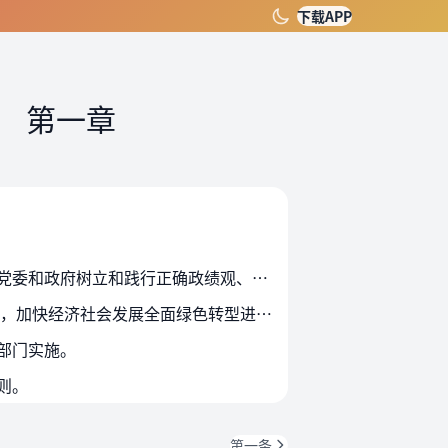
下载APP
）
第一章
第一条 为了发挥碳达峰碳中和的战略牵引作用，加快构建碳排放总量和强度双控制度体系，推动地方党委和政府树立和践行正确政绩观、坚决扛起碳达峰碳中和责任，根据《中共中央、国务…
第二条 本办法适用于自2026年度起对各省（自治区、直辖市）党委和政府落实碳达峰碳中和目标任务，加快经济社会发展全面绿色转型进展情况的评价考核。
部门实施。
则。
第一条