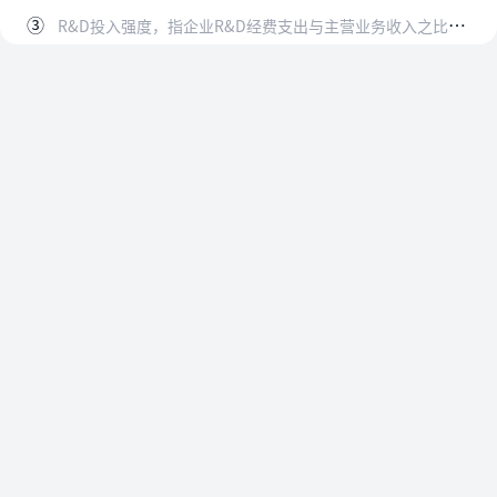
③
R&D投入强度，指企业R&D经费支出与主营业务收入之比。R&D是指为增加知识存量（也包括有关人类、文化和社会的知识）以及设计已有知识的新应用而进行的创造性、系统…