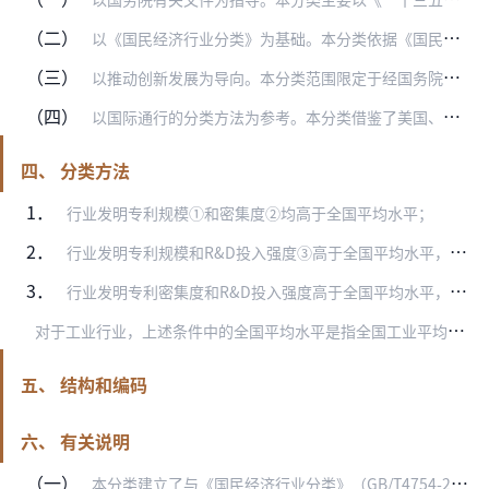
（二）
以《国民经济行业分类》为基础。本分类依据《国民经济行业分类》（GB/T4754-2017），对其中符合知识产权（专利）密集型产业特征的有关活动进行再分类。
（三）
以推动创新发展为导向。本分类范围限定于经国务院专利行政部门实质审查、创新水平更高的发明专利，未纳入实用新型专利和外观设计专利。同时参考《战略性新兴产业分类（20…
（四）
以国际通行的分类方法为参考。本分类借鉴了美国、欧盟等关于知识产权（专利）密集型产业的测算方法，聚焦发明专利，依据统计数据测算结果，确定产业范围和对应的行业类别。
四、 分类方法
1．
行业发明专利规模①和密集度②均高于全国平均水平；
2．
行业发明专利规模和R&D投入强度③高于全国平均水平，且属于战略性新兴产业、高技术制造业、高技术服务业；
3．
行业发明专利密集度和R&D投入强度高于全国平均水平，且属于战略性新兴产业、高技术制造业、高技术服务业。
对
于工业行业，上述条件中的全国平均水平是指全国工业平均水平。
五、 结构和编码
六、 有关说明
（一）
本分类建立了与《国民经济行业分类》（GB/T4754-2017）的对应关系，共对应国民经济行业小类188个。