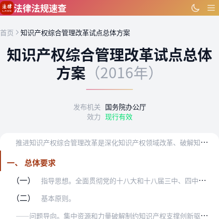
跳到主要内容
法律法规速查
首页
知识产权综合管理改革试点总体方案
知识产权综合管理改革试点总体
方案
（2016年）
发布机关
国务院办公厅
效力
现行有效
推
进知识产权综合管理改革是深化知识产权领域改革、破解知识产权支撑创新驱动发展瓶颈制约的关键，对于切实解决地方知识产权管理体制机制不完善、保护不够严格、服务能力不…
一、 总体要求
（一）
指导思想。全面贯彻党的十八大和十八届三中、四中、五中、六中全会精神，深入贯彻习近平总书记系列重要讲话精神，围绕统筹推进“五位一体”总体布局和协调推进“四个全面”…
（二）
基本原则。
—
—问题导向。集中资源和力量破解制约知识产权支撑创新驱动发展的难题，因地制宜，实施知识产权综合管理，实行严格的知识产权保护，提升知识产权管理水平。