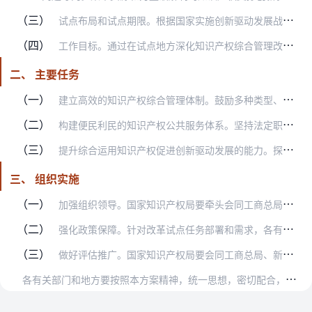
（三）
试点布局和试点期限。根据国家实施创新驱动发展战略总体部署和重点区域发展战略布局，结合地方知识产权事业发展水平和创新驱动发展对知识产权综合管理改革的需求，选择若干…
（四）
工作目标。通过在试点地方深化知识产权综合管理改革，推动形成权界清晰、分工合理、责权一致、运转高效、法治保障的知识产权体制机制。通过深化简政放权、放管结合、优化服…
二、 主要任务
（一）
建立高效的知识产权综合管理体制。鼓励多种类型、多种模式的改革探索。科学划分知识产权部门政策引导、公共服务、市场监管职责，探索有效可行的知识产权管理体制机制。按照…
（二）
构建便民利民的知识产权公共服务体系。坚持法定职责必须为、法无授权不可为的原则，大力推行知识产权权力清单、责任清单、负面清单制度，并实行动态管理。加大知识产权领域…
（三）
提升综合运用知识产权促进创新驱动发展的能力。探索支撑创新发展的知识产权运行机制，构建促进市场主体创新发展的知识产权服务体系。建立健全知识产权评议、专利导航机制，…
三、 组织实施
（一）
加强组织领导。国家知识产权局要牵头会同工商总局、新闻出版广电总局（国家版权局）等部门加强对知识产权综合管理改革试点工作的指导，统筹协调改革试点中的重大政策问题。…
（二）
强化政策保障。针对改革试点任务部署和需求，各有关部门要积极研究制定支持改革试点的政策措施。各试点地方政府要按照改革任务要求，研究制定配套政策措施，做好与有关部门…
（三）
做好评估推广。国家知识产权局要会同工商总局、新闻出版广电总局（国家版权局）等部门做好试点地方改革推进的督促检查和考核评估工作。根据改革试点评估情况，对取得实质效…
各
有关部门和地方要按照本方案精神，统一思想，密切配合，强化全局和责任意识，勇于创新，主动改革，积极作为，抓好落实，确保改革试点工作取得实效。要及时总结、宣传改革…