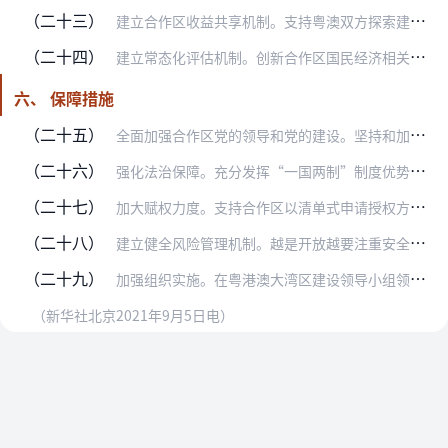
（二十三）
建立合作区收益共享机制。支持粤澳双方探索建立合作区收益共享机制，2024年前投资收益全部留给合作区管理委员会支配，用于合作区开发建设。中央财政对合作区给予补助，…
（二十四）
建立常态化评估机制。创新合作区国民经济相关数据统计方式，研究编制合作区促进澳门经济适度多元发展的指标体系，全面反映对促进澳门经济适度多元发展的贡献。立足横琴土地…
六、 保障措施
（二十五）
全面加强合作区党的领导和党的建设。坚持和加强党的全面领导，增强“四个意识”、坚定“四个自信”、做到“两个维护”，把党的领导贯穿合作区开发建设全过程。落实新时代党…
（二十六）
强化法治保障。充分发挥“一国两制”制度优势，在遵循宪法和澳门特别行政区基本法前提下，逐步构建民商事规则衔接澳门、接轨国际的制度体系。研究制定合作区条例，为合作区…
（二十七）
加大赋权力度。支持合作区以清单式申请授权方式，在经济管理、营商环境、市场监管等重点领域深化改革、扩大开放。有关改革开放政策措施，涉及需要调整现行法律的，由有关方…
（二十八）
建立健全风险管理机制。越是开放越要注重安全，强化底线思维，增强风险防范意识，及时研究处置合作区改革开放过程中的各种风险。综合运用稽查、核查、调查、缉私等监管手段…
（二十九）
加强组织实施。在粤港澳大湾区建设领导小组领导下，粤澳双方要切实履行主体责任，加快构建开放共享、运行有效的制度体系和管理机制，高标准、高质量推进合作区建设。合作区…
（新华社北京2021年9月5日电）