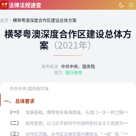
跳到主要内容
法律法规速查
首页
横琴粤澳深度合作区建设总体方案
横琴粤澳深度合作区建设总体方
案
（2021年）
发布机关
中共中央、国务院
效力
现行有效
中共中央 国务院印发
一、 总体要求
（一）
发展基础。横琴地处珠海南端，与澳门一水一桥之隔，具有粤澳合作的先天优势，是促进澳门经济适度多元发展的重要平台。2009年党中央、国务院决定开发横琴以来，在各方共…
（二）
指导思想。以习近平新时代中国特色社会主义思想为指导，全面贯彻党的十九大和十九届二中、三中、四中、五中全会精神，立足新发展阶段，贯彻新发展理念，构建新发展格局，紧…
（三）
合作区范围。合作区实施范围为横琴岛“一线”和“二线”之间的海关监管区域，总面积约106平方公里。其中，横琴与澳门特别行政区之间设为“一线”；横琴与中华人民共和国…