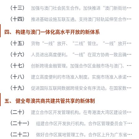
（十三）
加强与澳门社会民生合作。加快推进“澳门新街坊”建设，对接澳门教育、医疗、社会服务等民生公共服务和社会保障体系，有效拓展澳门居民优质生活空间。推动全面放开澳门机动…
（十四）
推进基础设施互联互通。支持澳门轻轨延伸至合作区与珠海城市轨道线网联通，融入内地轨道交通网。加快推动合作区连通周边区域的通道建设，有序推进广州至珠海（澳门）高铁、…
四、 构建与澳门一体化高水平开放的新体系
（十五）
货物“一线”放开、“二线”管住。“一线”放开方面，对合作区与澳门之间经“一线”进出的货物（过境合作区货物除外）继续实施备案管理，进一步简化申报程序和要素。研究调…
（十六）
人员进出高度便利。“一线”在双方协商一致且确保安全基础上，积极推行合作查验、一次放行通关模式，不断提升通关便利化水平，严格实施卫生检疫和出入境边防检查，对出入境…
（十七）
创新跨境金融管理。加强合作区金融市场与澳门、香港离岸金融市场的联动，探索构建电子围网系统，推动合作区金融市场率先高度开放。按照国家统筹规划、服务实体、风险可控、…
（十八）
建立高度便利的市场准入制度。实施市场准入承诺即入制，严格落实“非禁即入”，在“管得住”前提下，对具有强制性标准的领域，原则上取消许可和审批，建立健全备案制度，市…
（十九）
促进国际互联网数据跨境安全有序流动。在国家数据跨境传输安全管理制度框架下，开展数据跨境传输安全管理试点，研究建设固网接入国际互联网的绿色通道，探索形成既能便利数…
五、 健全粤澳共商共建共管共享的新体制
（二十）
建立合作区开发管理机构。在粤港澳大湾区建设领导小组领导下，粤澳双方联合组建合作区管理委员会，在职权范围内统筹决定合作区的重大规划、重大政策、重大项目和重要人事任…
（二十一）
组建合作区开发执行机构。合作区管理委员会下设执行委员会，履行合作区的国际推介、招商引资、产业导入、土地开发、项目建设、民生管理等职能。执行委员会主要负责人由澳门…
（二十二）
做好合作区属地管理工作。合作区上升为广东省管理。成立广东省委和省政府派出机构，集中精力抓好党的建设、国家安全、刑事司法、社会治安等工作，履行好属地管理职能，积极…