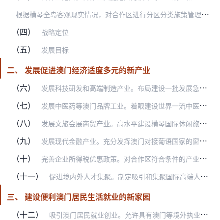
根
据横琴全岛客观现实情况，对合作区进行分区分类施策管理。澳门大学横琴校区和横琴口岸澳门管辖区，由全国人大常委会授权澳门特别行政区政府管理，适用澳门有关制度和规定…
（四）
战略定位
（五）
发展目标
二、 发展促进澳门经济适度多元的新产业
（六）
发展科技研发和高端制造产业。布局建设一批发展急需的科技基础设施，组织实施国际大科学计划和大科学工程，高标准建设澳门大学、澳门科技大学等院校的产学研示范基地，构建…
（七）
发展中医药等澳门品牌工业。着眼建设世界一流中医药生产基地和创新高地，优化粤澳合作中医药科技产业园发展路径，以国家中医药服务出口基地为载体，发展中医药服务贸易，建…
（八）
发展文旅会展商贸产业。高水平建设横琴国际休闲旅游岛，支持澳门世界旅游休闲中心建设，在合作区大力发展休闲度假、会议展览、体育赛事观光等旅游产业和休闲养生、康复医疗…
（九）
发展现代金融产业。充分发挥澳门对接葡语国家的窗口作用，支持合作区打造中国—葡语国家金融服务平台。鼓励社会资本按照市场化原则设立多币种创业投资基金、私募股权投资基…
（十）
完善企业所得税优惠政策。对合作区符合条件的产业企业减按15%的税率征收企业所得税，将有利于澳门经济适度多元发展的产业全部纳入政策范围。对企业符合条件的资本性支出…
（十一）
促进境内外人才集聚。制定吸引和集聚国际高端人才的政策措施，大力吸引“高精尖缺”人才，对符合条件的国际高端人才给予进出合作区高度便利，为高端人才在合作区发展提供更…
三、 建设便利澳门居民生活就业的新家园
（十二）
吸引澳门居民就业创业。允许具有澳门等境外执业资格的金融、建筑、规划、设计等领域专业人才，在符合行业监管要求条件下，经备案后在合作区提供服务，其境外从业经历可视同…